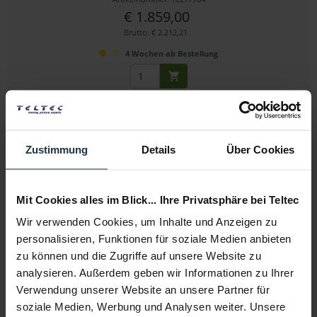
€ 1.859,00
Brutto: € 2.212,21
4 Wochen ab Bestellung
Zustimmung
Details
Über Cookies
Mit Cookies alles im Blick... Ihre Privatsphäre bei Teltec
Swit M-1093F
Wir verwenden Cookies, um Inhalte und Anzeigen zu
personalisieren, Funktionen für soziale Medien anbieten
Dual 9-Zoll FullHD Waveform Rack LCD-Monitor
zu können und die Zugriffe auf unsere Website zu
analysieren. Außerdem geben wir Informationen zu Ihrer
Artikelnummer: 12277349
Verwendung unserer Website an unsere Partner für
€ 1.503,36
-20%
soziale Medien, Werbung und Analysen weiter. Unsere
Brutto: € 1.789,00