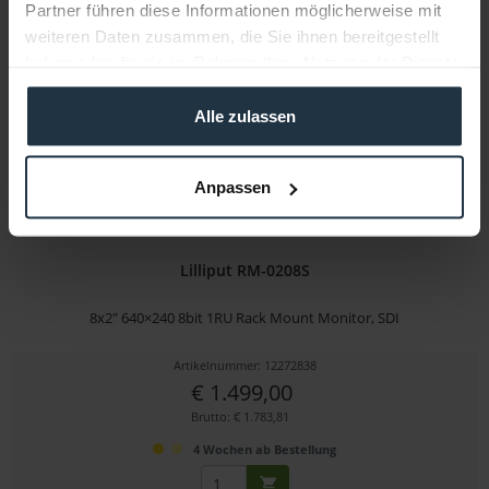
Partner führen diese Informationen möglicherweise mit
3-5 Werktage ab Bestellung
weiteren Daten zusammen, die Sie ihnen bereitgestellt
haben oder die sie im Rahmen Ihrer Nutzung der Dienste
gesammelt haben.
Alle zulassen
Anpassen
Lilliput RM-0208S
8x2" 640×240 8bit 1RU Rack Mount Monitor, SDI
Artikelnummer: 12272838
€ 1.499,00
Brutto: € 1.783,81
4 Wochen ab Bestellung