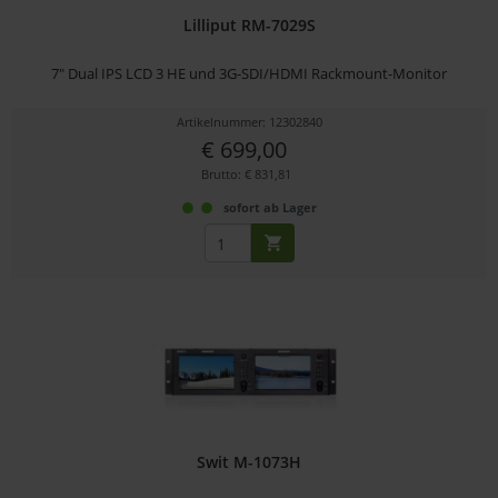
Lilliput RM-7029S
7" Dual IPS LCD 3 HE und 3G-SDI/HDMI Rackmount-Monitor
Artikelnummer: 12302840
€ 699,00
Brutto: € 831,81
sofort ab Lager
Swit M-1073H