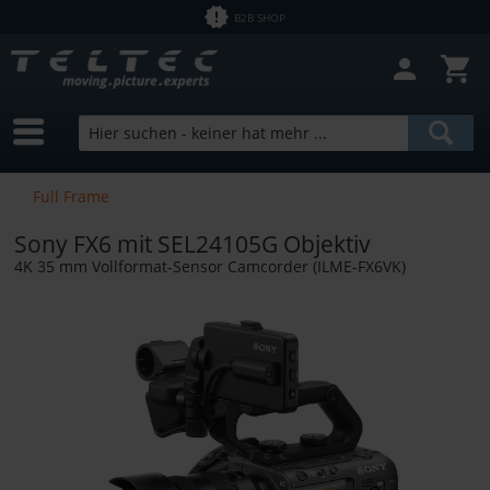
B2B SHOP
Filter schließen
Sofort lieferbar
Hersteller
Atomos
Preis
Full Frame
Bebob
Bundle Products
Sony FX6 mit SEL24105G Objektiv
Rode
von
0,01 €
bis
246892,00 €
4K 35 mm Vollformat-Sensor Camcorder (ILME-FX6VK)
SmallRig
Sony