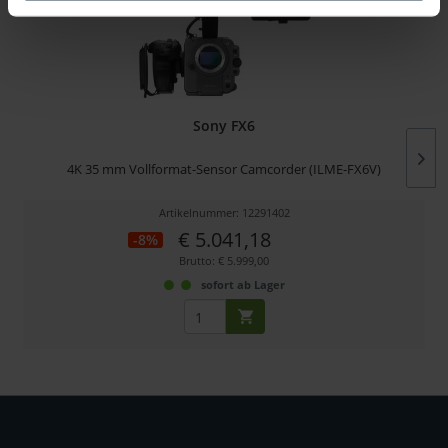
Sony FX6
4K 35 mm Vollformat-Sensor Camcorder (ILME-FX6V)
Artikelnummer: 12291402
€ 5.041,18
-8%
Brutto: € 5.999,00
sofort ab Lager