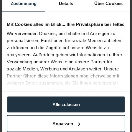
Zustimmung
Details
Über Cookies
Zubehör
316
Zubehör und Empfehlungen
Mit Cookies alles im Blick... Ihre Privatsphäre bei Teltec
Aktion

Wir verwenden Cookies, um Inhalte und Anzeigen zu
personalisieren, Funktionen für soziale Medien anbieten
zu können und die Zugriffe auf unsere Website zu
Beratung
analysieren. Außerdem geben wir Informationen zu Ihrer
Verwendung unserer Website an unsere Partner für
Medien
soziale Medien, Werbung und Analysen weiter. Unsere
Partner führen diese Informationen möglicherweise mit
weiteren Daten zusammen, die Sie ihnen bereitgestellt
Infos zu Hersteller & Produktsicherheit
haben oder die sie im Rahmen Ihrer Nutzung der Dienste
Folgende Infos zum Hersteller sind verfübar......
mehr
gesammelt haben.
Alle zulassen
Weitere Artikel von Sony ansehen
Anpassen
€ 252 CASHBACK MÖGLICH