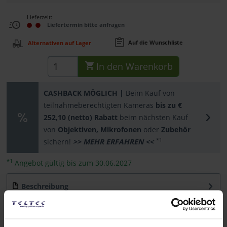
Lieferzeit:
Liefertermin bitte anfragen
Auf die Wunschliste
Alternativen auf Lager
In den
Warenkorb
CASHBACK MÖGLICH |
Beim Kauf von
teilnahmeberechtigten Kameras
bis zu €
252,10 (netto) Rabatt
beim nächsten Kauf
von
Objektiven, Mikrofonen
oder
Zubehör
*1
sichern!
>> MEHR ERFAHREN <<
*1
Angebot gültig bis zum 30.06.2027
Beschreibung
Die Sony FX6 aus der Cinema Line ist ein professioneller
Vollformat-Camcorder der Video bis zu...
mehr