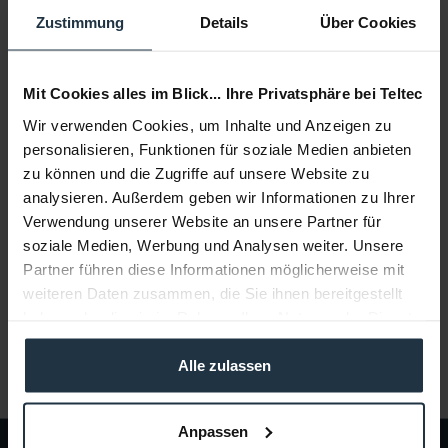
Zustimmung
Details
Über Cookies
Mit Cookies alles im Blick... Ihre Privatsphäre bei Teltec
Wir verwenden Cookies, um Inhalte und Anzeigen zu
personalisieren, Funktionen für soziale Medien anbieten
Adobe Photoshop CC EDU (1-9) 12 Monate
zu können und die Zugriffe auf unsere Website zu
Software zur Bildbearbeitung
analysieren. Außerdem geben wir Informationen zu Ihrer
Verwendung unserer Website an unsere Partner für
Artikelnummer: 12284287
soziale Medien, Werbung und Analysen weiter. Unsere
€ 359,88
Partner führen diese Informationen möglicherweise mit
Brutto: € 428,26
weiteren Daten zusammen, die Sie ihnen bereitgestellt
1-2 Wochen ab Bestellung
haben oder die sie im Rahmen Ihrer Nutzung der Dienste
gesammelt haben.
Alle zulassen
Anpassen