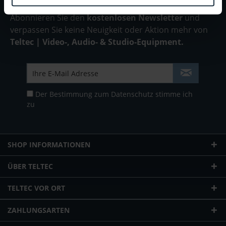
Abonnieren Sie den
kostenlosen Newsletter
und
verpassen Sie keine Neuigkeit oder Aktion mehr von
Teltec | Video-, Audio- & Studio-Equipment.
Der Bestimmung zum
Datenschutz
stimme ich
zu
SHOP INFORMATIONEN
ÜBER TELTEC
TELTEC VOR ORT
ZAHLUNGSARTEN