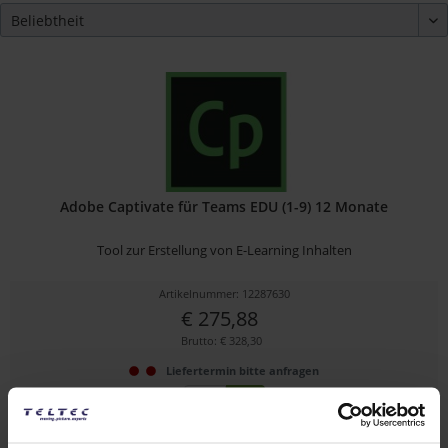
Adobe Captivate für Teams EDU (1-9) 12 Monate
Tool zur Erstellung von E-Learning Inhalten
Artikelnummer: 12287630
€ 275,88
Brutto: € 328,30
Liefertermin bitte anfragen