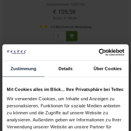
Artikelnummer: 12251742
€ 159,58
Brutto: € 189,90
1-2 Wochen ab Bestellung
Zustimmung
Details
Über Cookies
Mit Cookies alles im Blick... Ihre Privatsphäre bei Teltec
Manfrotto LC5981
Wir verwenden Cookies, um Inhalte und Anzeigen zu
personalisieren, Funktionen für soziale Medien anbieten
Chromakey Falthintergrund Grün 210 x 180 cm
zu können und die Zugriffe auf unsere Website zu
Artikelnummer: 12253885
analysieren. Außerdem geben wir Informationen zu Ihrer
€ 178,40
-35%
Verwendung unserer Website an unsere Partner für