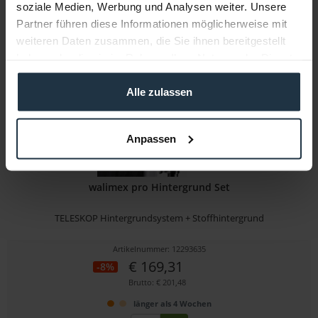
Brutto: € 212,30
soziale Medien, Werbung und Analysen weiter. Unsere
Partner führen diese Informationen möglicherweise mit
sofort ab Lager
weiteren Daten zusammen, die Sie ihnen bereitgestellt
haben oder die sie im Rahmen Ihrer Nutzung der Dienste
gesammelt haben.
Alle zulassen
Anpassen
walimex pro Hintergrund Set
TELESKOP Hintergrundsystem + Stoffhintergrund
Artikelnummer: 12293635
€ 169,31
-8%
Brutto: € 201,48
länger als 4 Wochen