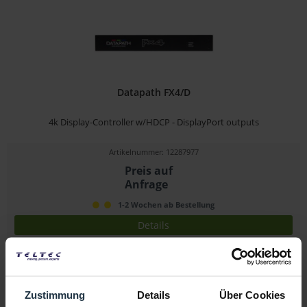
Datapath FX4/D
4k Display-Controller w/HDCP - DisplayPort outputs
Artikelnummer: 12287977
Preis auf
Anfrage
1-2 Wochen ab Bestellung
Details
Zustimmung
Details
Über Cookies