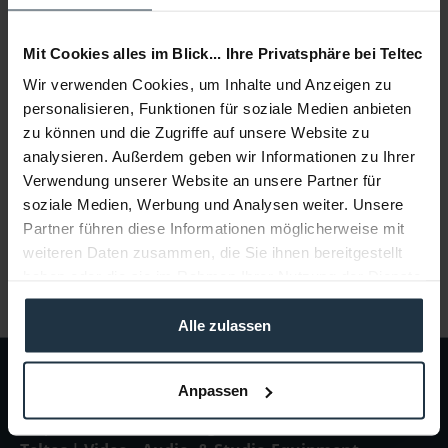
Mit Cookies alles im Blick... Ihre Privatsphäre bei Teltec
AJA Ki Pro Ultra 12G
Wir verwenden Cookies, um Inhalte und Anzeigen zu
personalisieren, Funktionen für soziale Medien anbieten
12G-SDI 4K/UHD/HD-Recorder und Player
zu können und die Zugriffe auf unsere Website zu
analysieren. Außerdem geben wir Informationen zu Ihrer
Artikelnummer: 12289808
€ 4.723,85
Verwendung unserer Website an unsere Partner für
-11%
soziale Medien, Werbung und Analysen weiter. Unsere
Brutto: € 5.621,38
Partner führen diese Informationen möglicherweise mit
3-5 Werktage ab Bestellung
weiteren Daten zusammen, die Sie ihnen bereitgestellt
haben oder die sie im Rahmen Ihrer Nutzung der Dienste
gesammelt haben.
Alle zulassen
Anpassen
Abonnieren Sie den
kostenlosen Newsletter
und
verpassen Sie keine Neuigkeit oder Aktion mehr von