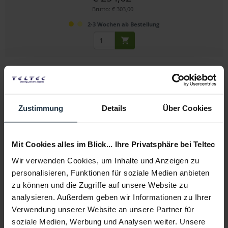
Brutto: € 303,00
2-3 Wochen ab Bestellung
Zustimmung
Details
Über Cookies
SIRUI MS55M-B Night Walker 55mm T1.2 S35 Cine...
Mit Cookies alles im Blick... Ihre Privatsphäre bei Teltec
Wir verwenden Cookies, um Inhalte und Anzeigen zu
Cine-Objektiv, MFT-Mount, schwarz
personalisieren, Funktionen für soziale Medien anbieten
zu können und die Zugriffe auf unsere Website zu
Artikelnummer: 12313450
€ 254,62
analysieren. Außerdem geben wir Informationen zu Ihrer
Brutto: € 303,00
Verwendung unserer Website an unsere Partner für
soziale Medien, Werbung und Analysen weiter. Unsere
2-3 Wochen ab Bestellung