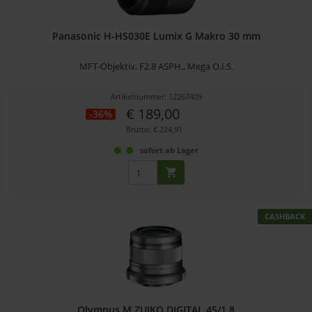
Panasonic H-HS030E Lumix G Makro 30 mm
MFT-Objektiv, F2.8 ASPH., Mega O.I.S.
Artikelnummer: 12267409
€ 189,00
-36%
Brutto: € 224,91
sofort ab Lager
CASHBACK
Olympus M.ZUIKO DIGITAL 45/1.8