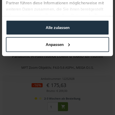
Partner führen diese Informationen möglicherweise mit
weiteren Daten zusammen, die Sie ihnen bereitgestellt
haben oder die sie im Rahmen Ihrer Nutzung der Dienste
gesammelt haben.
Alle zulassen
Anpassen
Panasonic H-FS45150EKA LUMIX G VARIO 45-150mm
MFT Zoom Objektiv, F4.0-5.6 ASPH., MEGA O.I.S.
Artikelnummer: 12252928
€ 175,63
-16%
Brutto: € 209,00
2-3 Wochen ab Bestellung