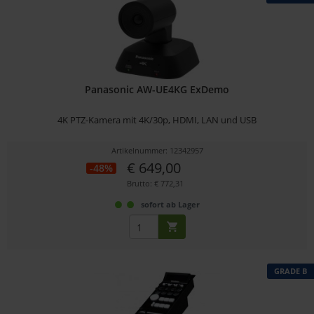
Panasonic AW-UE4KG ExDemo
4K PTZ-Kamera mit 4K/30p, HDMI, LAN und USB
Artikelnummer: 12342957
€ 649,00
-48%
Brutto: € 772,31
sofort ab Lager
GRADE B