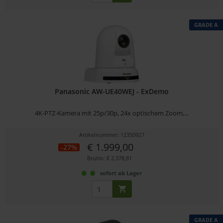
GRADE A
Panasonic AW-UE40WEJ - ExDemo
4K-PTZ-Kamera mit 25p/30p, 24x optischem Zoom,...
Artikelnummer: 12350927
€ 1.999,00
-27%
Brutto: € 2.378,81
sofort ab Lager
GRADE A