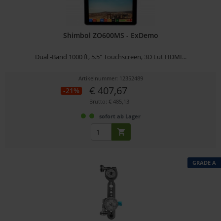
Shimbol ZO600MS - ExDemo
Dual -Band 1000 ft, 5.5" Touchscreen, 3D Lut HDMI...
Artikelnummer: 12352489
€ 407,67
-21%
Brutto: € 485,13
sofort ab Lager
GRADE A