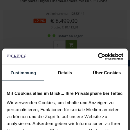
Kompakte Digital Cinema-Kamera mit 6K S35 Global...
Artikelnummer: 12352144
€ 8.499,00
-21%
Brutto: € 10.113,81
sofort ab Lager
OpenBox
Zustimmung
Details
Über Cookies
Mit Cookies alles im Blick... Ihre Privatsphäre bei Teltec
SmallRig 3040 - Opb
Wir verwenden Cookies, um Inhalte und Anzeigen zu
personalisieren, Funktionen für soziale Medien anbieten
Ultra Slim 4K HDMI Kabel (C auf A), 35cm
zu können und die Zugriffe auf unsere Website zu
analysieren. Außerdem geben wir Informationen zu Ihrer
Artikelnummer: 12352091