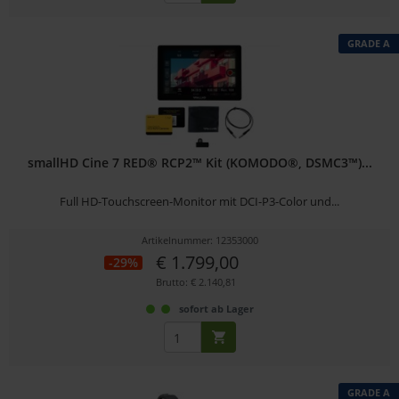
GRADE A
smallHD Cine 7 RED® RCP2™ Kit (KOMODO®, DSMC3™)...
Full HD-Touchscreen-Monitor mit DCI-P3-Color und...
Artikelnummer: 12353000
€ 1.799,00
-29%
Brutto: € 2.140,81
sofort ab Lager
GRADE A