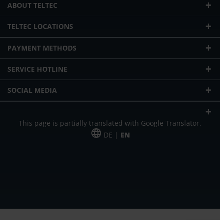
ABOUT TELTEC
TELTEC LOCATIONS
PAYMENT METHODS
SERVICE HOTLINE
SOCIAL MEDIA
This page is partially translated with Google Translator.
DE |
EN
* plus shipping cost
Our offer is addressed to commercial customers, self-employed and
freelancers. The offer is non-binding. Mistakes and changes reserved. All prices
in Euro and plus the legally valid VAT & shipping costs.
*Leasing price at 48 Mon.
*Leasing price at 48 Mon.
PU = Packaging unit
MSRP = manufacturer's suggested retail price