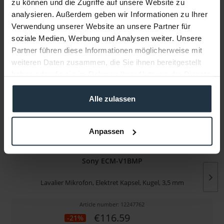
zu können und die Zugriffe auf unsere Website zu
analysieren. Außerdem geben wir Informationen zu Ihrer
Manufacturer & Product Safety Information
Verwendung unserer Website an unsere Partner für
Folgende Infos zum Hersteller sind verfübar......
more
soziale Medien, Werbung und Analysen weiter. Unsere
Partner führen diese Informationen möglicherweise mit
weiteren Daten zusammen, die Sie ihnen bereitgestellt
More articles from +++ Sony +++ look at
haben oder die sie im Rahmen Ihrer Nutzung der Dienste
gesammelt haben.
Alle zulassen
Anpassen
Sony ECM-V1BMP
Lavalier Mikrofon, Elektret Kapsel, Kugel, 3,5 mm
Article number: 12247762
€116.59
-21%