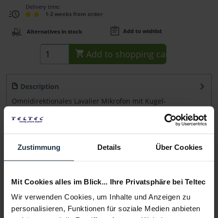
Delivery time:
1-2 weeks from order
Add to wishlist
Alternatives in stock
Add to
shopping cart
Description
Omnidirektionales Lavalier Mikrofon mit Kugel-
Charakteristik Das Sony ECM-77BMP ist sowohl bei...
more
Accessories
4
Zustimmung
Details
Über Cookies
Accessories and recommendations
Consultation
Mit Cookies alles im Blick... Ihre Privatsphäre bei Teltec
Wir verwenden Cookies, um Inhalte und Anzeigen zu
Media
personalisieren, Funktionen für soziale Medien anbieten