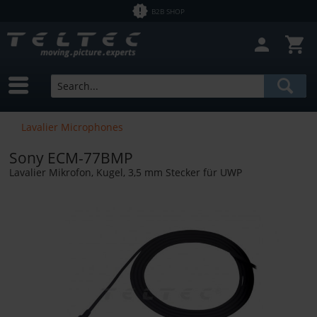
B2B SHOP
Close filter
In Stock
Brands
Sony
Price
Lavalier Microphones
Sony ECM-77BMP
from
€5.00
to
€4370.00
Lavalier Mikrofon, Kugel, 3,5 mm Stecker für UWP