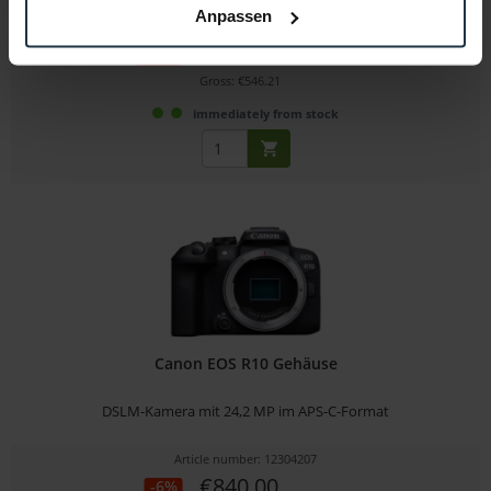
Anpassen
Article number: 12285136
€459.00
-39%
Gross: €546.21
immediately from stock
Canon EOS R10 Gehäuse
DSLM-Kamera mit 24,2 MP im APS-C-Format
Article number: 12304207
€840.00
-6%