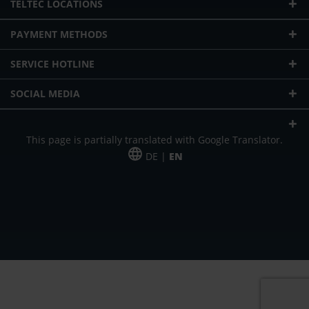
TELTEC LOCATIONS
PAYMENT METHODS
SERVICE HOTLINE
SOCIAL MEDIA
This page is partially translated with Google Translator.
DE |
EN
* plus shipping cost
Our offer is addressed to commercial customers, self-employed and
freelancers. The offer is non-binding. Mistakes and changes reserved. All prices
in Euro and plus the legally valid VAT & shipping costs.
*Leasing price at 48 Mon.
*Leasing price at 48 Mon.
PU = Packaging unit
MSRP = manufacturer's suggested retail price