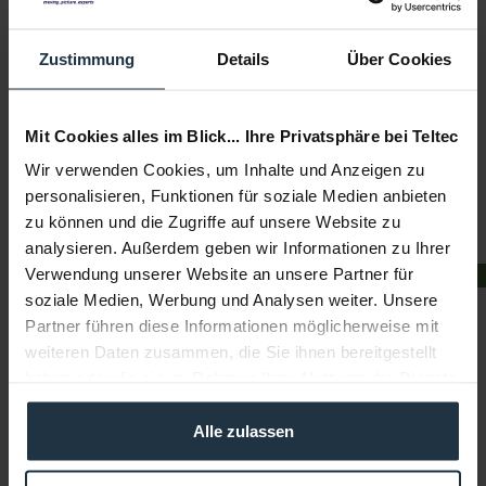
40,2 Megapixel X-Trans CMOS 5 HR Sensor
Zustimmung
Details
Über Cookies
Article number: 12318910
€1,511.76
Mit Cookies alles im Blick... Ihre Privatsphäre bei Teltec
Gross: €1,798.99
Wir verwenden Cookies, um Inhalte und Anzeigen zu
Please inquire about the delivery date
personalisieren, Funktionen für soziale Medien anbieten
zu können und die Zugriffe auf unsere Website zu
analysieren. Außerdem geben wir Informationen zu Ihrer
Verwendung unserer Website an unsere Partner für
CASHBACK
soziale Medien, Werbung und Analysen weiter. Unsere
Partner führen diese Informationen möglicherweise mit
weiteren Daten zusammen, die Sie ihnen bereitgestellt
haben oder die sie im Rahmen Ihrer Nutzung der Dienste
gesammelt haben.
Sony Alpha 6100 ILCE-6100 (nur Body, Schwarz)
Alle zulassen
APS-C-Kamera mit schnellem AF, Exmor CMOS, 4K