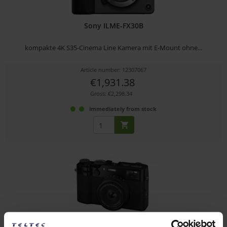
Sony ILME-FX30B
kompakte 4K S35-Cinema Line Kamera mit E-Mount ohne...
Article number: 12307067
€1,931.38
Gross: €2,298.34
immediately from stock
FUJIFILM X100VI (schwarz)