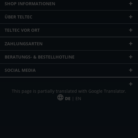
SHOP INFORMATIONEN
ÜBER TELTEC
TELTEC VOR ORT
ZAHLUNGSARTEN
BERATUNGS- & BESTELLHOTLINE
SOCIAL MEDIA
This page is partially translated with Google Translator.
DE
| EN
* zzgl. Versandkosten
Unser Angebot richtet sich an gewerbliche Kunden, Selbständige und
Freiberufler. Das Angebot ist freibleibend. Irrtümer und Änderungen
vorbehalten. Alle Preise in Euro und zzgl. der gesetzlich gültigen
Mehrwertsteuer & Versandkosten.
*Leasingpreis bei 48 Mon.
*Leasingpreis bei 48 Mon.