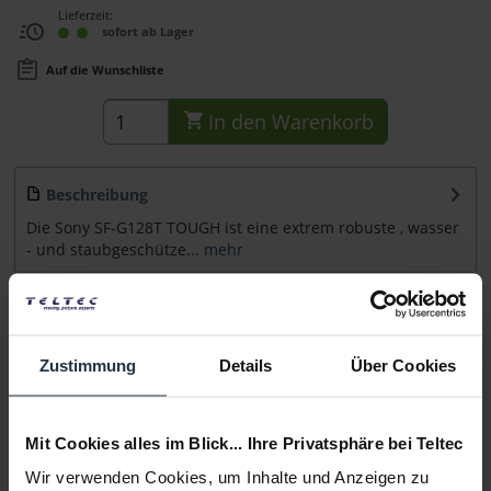
Lieferzeit:
sofort ab Lager
Auf die Wunschliste
In den
Warenkorb
Beschreibung
Die Sony SF-G128T TOUGH ist eine extrem robuste , wasser
- und staubgeschütze...
mehr
Zubehör
5
Zubehör und Empfehlungen
Zustimmung
Details
Über Cookies
Beratung
Mit Cookies alles im Blick... Ihre Privatsphäre bei Teltec
Medien
Wir verwenden Cookies, um Inhalte und Anzeigen zu