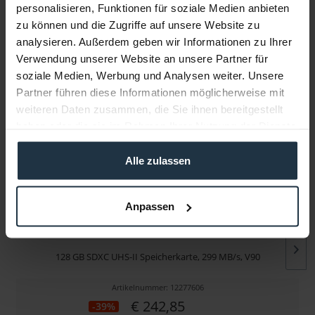
personalisieren, Funktionen für soziale Medien anbieten
zu können und die Zugriffe auf unsere Website zu
Infos zu Hersteller & Produktsicherheit
analysieren. Außerdem geben wir Informationen zu Ihrer
Folgende Infos zum Hersteller sind verfübar......
mehr
Verwendung unserer Website an unsere Partner für
soziale Medien, Werbung und Analysen weiter. Unsere
Weitere Artikel von Sony ansehen
Partner führen diese Informationen möglicherweise mit
weiteren Daten zusammen, die Sie ihnen bereitgestellt
haben oder die sie im Rahmen Ihrer Nutzung der Dienste
gesammelt haben.
Alle zulassen
Anpassen
Sony SF-G128T TOUGH 128GB
128 GB SDXC UHS-II Speicherkarte, 299 MB/s, V90
Artikelnummer: 12277606
€ 242,85
-39%