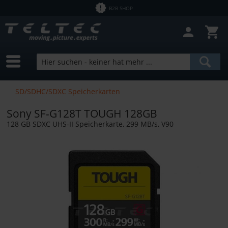
B2B SHOP
Filter schließen
Sofort lieferbar
Hersteller
HPRC
Preis
SD/SDHC/SDXC Speicherkarten
Sony SF-G128T TOUGH 128GB
von
2,53 €
bis
9800,00 €
128 GB SDXC UHS-II Speicherkarte, 299 MB/s, V90