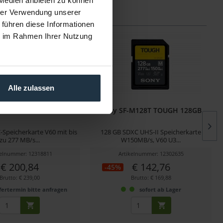
 Medien anbieten zu können
hrer Verwendung unserer
 führen diese Informationen
ie im Rahmen Ihrer Nutzung
Alle zulassen
-M256T TOUGH 256GB
Sony SF-M128T TOUGH 128GB
Speicherkarte V60 mit bis
128 GB SDXC UHS-II Speicherkarte
zu 277 MB/s...
W150MB/s, V60 U3...
kelnummer: 12318811
Artikelnummer: 12302635
€ 200,84
€ 142,76
-45%
Brutto: € 239,00
Brutto: € 169,88
fertermin bitte anfragen
sofort ab Lager