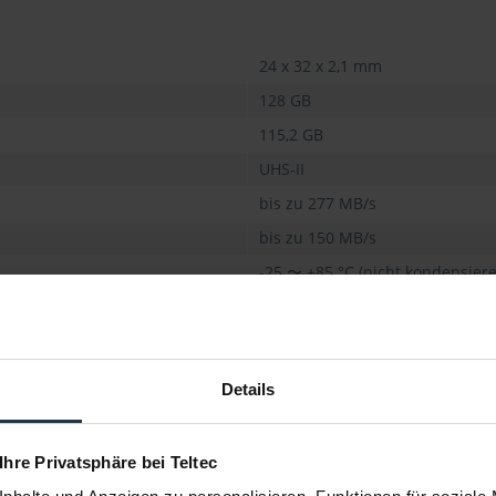
24 x 32 x 2,1 mm
128 GB
115,2 GB
UHS-II
bis zu 277 MB/s
bis zu 150 MB/s
-25 〜 +85 °C (nicht kondensier
Klasse 10
Klasse 3
Details
V60
 Ihre Privatsphäre bei Teltec