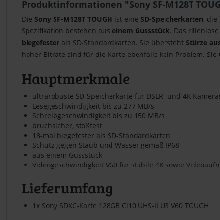
Produktinformationen "Sony SF-M128T TOU
Die
Sony SF-M128T TOUGH
ist eine
SD-Speicherkarten
, die
Spezifikation bestehen aus
einem Gussstück
. Das rillenlo
biegefester
als SD-Standardkarten. Sie übersteht
Stürze aus
hoher Bitrate sind für die Karte ebenfalls kein Problem. Sie
Hauptmerkmale
ultrarobuste SD-Speicherkarte für DSLR- und 4K Kamera
Lesegeschwindigkeit bis zu 277 MB/s
Schreibgeschwindigkeit bis zu 150 MB/s
bruchsicher, stoßfest
18-mal biegefester als SD-Standardkarten
Schutz gegen Staub und Wasser gemäß IP68
aus einem Gussstück
Videogeschwindigkeit V60 für stabile 4K sowie Videoau
Lieferumfang
1x Sony SDXC-Karte 128GB Cl10 UHS-II U3 V60 TOUGH