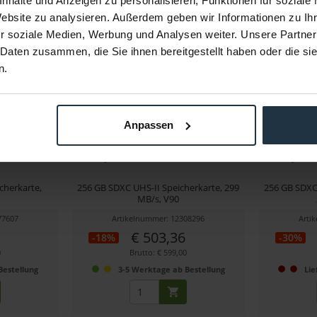
nhalte und Anzeigen zu personalisieren, Funktionen für soziale
Website zu analysieren. Außerdem geben wir Informationen zu I
r soziale Medien, Werbung und Analysen weiter. Unsere Partner
 Daten zusammen, die Sie ihnen bereitgestellt haben oder die s
n.
Anpassen
OUGH
Sony SF-G256T TOUGH 256 GB
Sony SF
cherkarte,
256 GB SDXC UHS-II Speicherkarte, 299
256 GB SDXC-
0
MB/s, V90
77607
Artikelnummer: 12308296
Arti
€ 503,36
-18%
-30%
0
Brutto: € 599,00
Bestellung
3-5 Werktage ab Bestellung
Lie