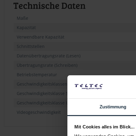
Technische Daten
Maße
Kapazität
Verwendbare Kapazität
Schnittstellen
Datenübertragungsrate (Lesen)
Übertragungsrate (Schreiben)
Betriebstemperatur
Geschwindigkeitsklassen
Geschwindigkeitsklasse SD
Geschwindigkeitsklasse UHS
Zustimmung
Videogeschwindigkeit
Mit Cookies alles im Blick...