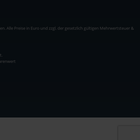
. Alle Preise in Euro und zzgl. der gesetzlich gültigen Mehrwertsteuer &
t.
Warenwert
* zzgl. Versandkosten
ise in Euro und zzgl. der gesetzlich gültigen Mehrwertsteuer & Versandkosten.