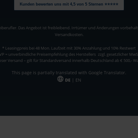
Kunden bewerten uns mit 4,5 von 5 Sternen ⭐⭐⭐⭐⭐
berufler. Das Angebot ist freibleibend. Irrtümer und Änderungen vorbehalten
Versandkosten.
* Leasingpreis bei 48 Mon.
Laufzeit mit 30% Anzahlung und 10% Restwert
VP = unverbindliche Preisempfehlung des Herstellers
zzgl. gesetzlicher MwS
ser Versand – gilt für Standardversand innerhalb Deutschland ab € 500,- 
This page is partially translated with Google Translator.
DE
| EN
ler. Das Angebot ist freibleibend. Irrtümer und Änderungen vorbehalten. Alle Pre
*Leasingpreis bei 48 Mon.
*Leasingpreis bei 48 Mon.
VPE = Verpackungseinheit
UVP = unverbindliche Preisempfehlung des Herstellers (Nettopreis)