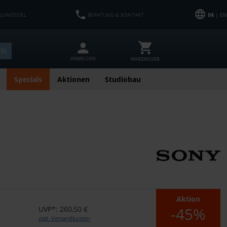
HLUNGSZIEL
BERATUNG & KONTAKT
DE
| EN
EN
ANMELDEN
WARENKORB
Specials
Aktionen
Studiobau
Aktion
-45%
UVP*: 260,50 €
zzgl. Versandkosten