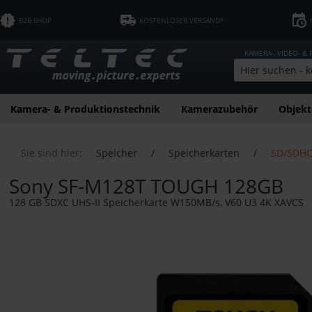
B2B SHOP
KOSTENLOSER VERSAND*
KAMERA-, VIDEO- &
Kamera- & Produktionstechnik
Kamerazubehör
Objekt
Sie sind hier:
Speicher
/
Speicherkarten
/
SD/SDHC
Sony SF-M128T TOUGH 128GB
128 GB SDXC UHS-II Speicherkarte W150MB/s, V60 U3 4K XAVCS