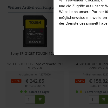
Wir verwenden Cookies, um I
und die Zugriffe auf unsere 
Weitere Artikel von Sony ansehen
Website an unsere Partner fü
möglicherweise mit weiteren
der Dienste gesammelt habe
Sony SF-G128T TOUGH 128GB
Sony SF64TG T
128 GB SDXC UHS-II Speicherkarte, 299
64 GB SDXC UHS-II Spei
MB/s, V90
299MB/s, V9
Artikelnummer: 12277606
Artikelnummer: 122
€ 242,85
€ 158,82
-39%
-24%
Brutto: € 288,99
Brutto: € 189,0
sofort ab Lager
3-5 Werktage ab 