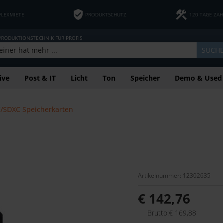
FLEXMIETE
PRODUKTSCHUTZ
120 TAGE ZA
 PRODUKTIONSTECHNIK FÜR PROFIS
SUCH
ive
Post & IT
Licht
Ton
Speicher
Demo & Used
/SDXC Speicherkarten
Artikelnummer: 12302635
€ 142,76
Brutto:€ 169,88