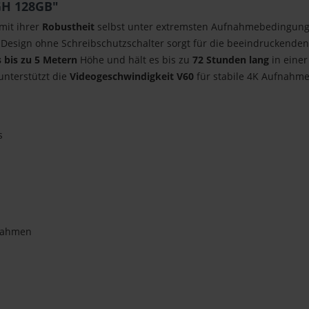
GH 128GB"
 mit ihrer
Robustheit
selbst unter extremsten Aufnahmebedingung
se Design ohne Schreibschutzschalter sorgt für die beeindruckenden
 bis zu 5 Metern
Höhe und hält es bis zu
72 Stunden lang
in einer
 unterstützt die
Videogeschwindigkeit V60
für stabile 4K Aufnahme
s
fnahmen