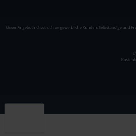
Unser Angebot richtet sich an gewerbliche Kunden, Selbständige und Frei
U
Kostenlo
Unser Angebot richtet sich an gewerbliche Kunden, Selbständige und Freiberuf