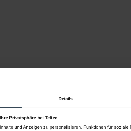
lformat
Details
g belichtet und löst mit mit 24,2 Megapixeln auf. Dank seiner hohe
enstufen bringt Vorteile bei bei Aufnahmen mit niedriger ISO. Di
 Ihre Privatsphäre bei Teltec
hnellen und präzisen Autofokussystem mit einer Sensorabdeckung v
nhalte und Anzeigen zu personalisieren, Funktionen für soziale