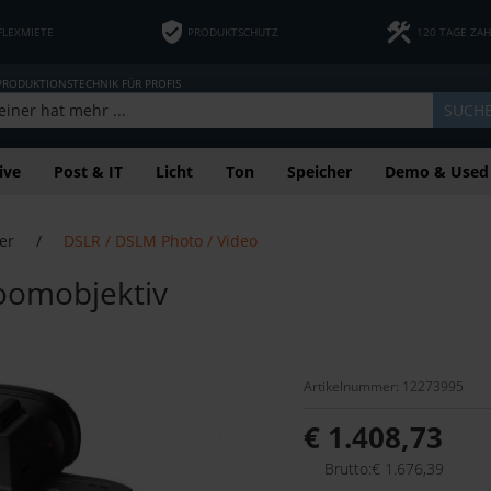
FLEXMIETE
PRODUKTSCHUTZ
120 TAGE ZA
 PRODUKTIONSTECHNIK FÜR PROFIS
SUCH
ive
Post & IT
Licht
Ton
Speicher
Demo & Used
er
/
DSLR / DSLM Photo / Video
Zoomobjektiv
Artikelnummer: 12273995
€ 1.408,73
Brutto:€ 1.676,39