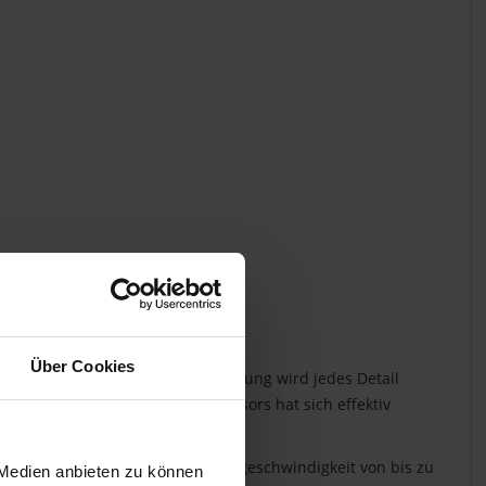
Über Cookies
n Lichtempfindlichkeit und Auflösung wird jedes Detail
e Ausleseschnelligkeit des Sensors hat sich effektiv
on 93 Prozent, einer Serienbildgeschwindigkeit von bis zu
 Medien anbieten zu können