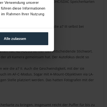
nen in Kombination mit Class 10 SDHC/SDXC Speicherkarten
hrer Verwendung unserer
 führen diese Informationen
ie im Rahmen Ihrer Nutzung
 zur a7 II. 14-Bit-RAW sind für die a7 III selbst bei
Alle zulassen
iten hat. 4D FOCUS ist hier das entscheidende Stichwort.
t der a9 Kamera gemeinsam hat. Der Autofokus deckt so
wie die a7 II. Auch die Geschwindigkeit, mit der sie
auch im AF-C-Modus. Sogar mit A-Mount-Objektiven via LA-
gen Stelle platziert werden. Das hatten Fotografen mit der
cherkarte zu bringen. Insgesamt reicht der Puffer für bis zu