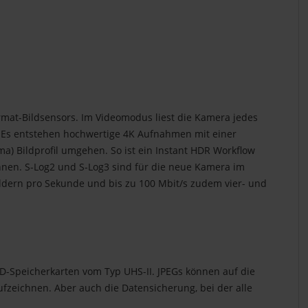
format-Bildsensors. Im Videomodus liest die Kamera jedes
st. Es entstehen hochwertige 4K Aufnahmen mit einer
a) Bildprofil umgehen. So ist ein Instant HDR Workflow
nnen. S-Log2 und S-Log3 sind für die neue Kamera im
ildern pro Sekunde und bis zu 100 Mbit/s zudem vier- und
 SD-Speicherkarten vom Typ UHS-II. JPEGs können auf die
fzeichnen. Aber auch die Datensicherung, bei der alle