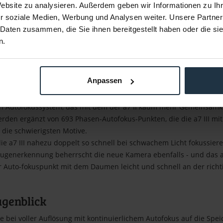
echanisch oder geräuschlos auszulösen, diversen 4K-Videofunktio
Website zu analysieren. Außerdem geben wir Informationen zu I
rafen kommen bei der neuen a7 III so voll auf ihre Kosten.
r soziale Medien, Werbung und Analysen weiter. Unsere Partner
 Daten zusammen, die Sie ihnen bereitgestellt haben oder die s
n.
e Geschwindigkeit der Bildverarbeitung um das 1,8fache im Vergleich
Anpassen
 ein Autofokussystem, das mit dem der a7 II kaum mehr Gemeinsamke
den ergänzt von 693 Phasen-Autofokus-Punkten, die die a7 III mi
t die schwierigsten Motive.
 a7 III nahezu doppelt so schnell bei schwachem Licht fokussieren 
 Augenerkennung beherrscht die neue Kamera ebenfalls - und das 
er Auto-fokuspunkt mit dem Daumen leicht und schnell an der richti
ugenblick
nde bei voller Auflösung mit kontinuierlichem Autofokus auf die Spei