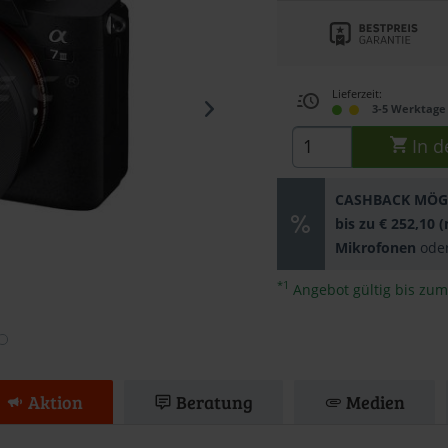
Lieferzeit:
3-5 Werktage 
In d
CASHBACK MÖG
bis zu € 252,10 
Mikrofonen
ode
*1
Angebot gültig bis zum
Aktion
Beratung
Medien
