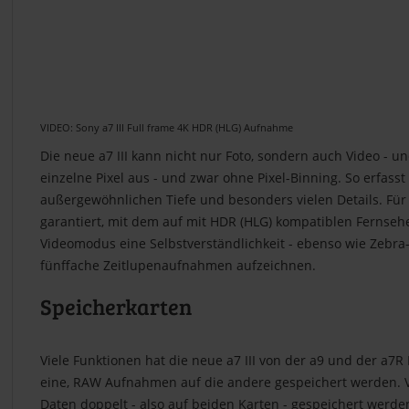
VIDEO: Sony a7 III Full frame 4K HDR (HLG) Aufnahme
Die neue a7 III kann nicht nur Foto, sondern auch Video - u
einzelne Pixel aus - und zwar ohne Pixel-Binning. So erfass
außergewöhnlichen Tiefe und besonders vielen Details. Für 
garantiert, mit dem auf mit HDR (HLG) kompatiblen Fernseh
Videomodus eine Selbstverständlichkeit - ebenso wie Zebra
fünffache Zeitlupenaufnahmen aufzeichnen.
Speicherkarten
Viele Funktionen hat die neue a7 III von der a9 und der a7R
eine, RAW Aufnahmen auf die andere gespeichert werden. Vi
Daten doppelt - also auf beiden Karten - gespeichert werden