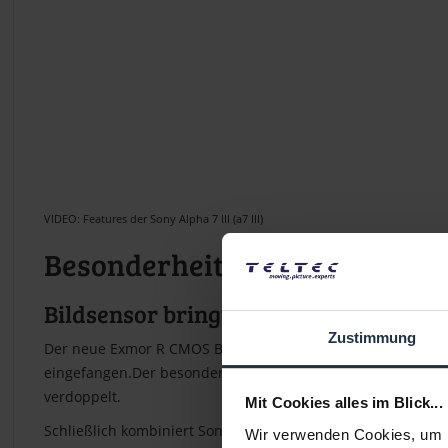
VIDEO: Features der Sony Alpha 7 III (a7 III)
Besonderheiten
Bildsensor bringt Bildqualität im Vol
Zustimmung
Der neue Exmor R CMOS Bildsensor der a7 III wird rückwärti
eingefangen.Der besonders große Dynamikumfang von 15 Blend
verdoppelt.
Mit Cookies alles im Blick...
Schließlich kombiniert Sony den neuen Sensor mit einem sc
Wir verwenden Cookies, um I