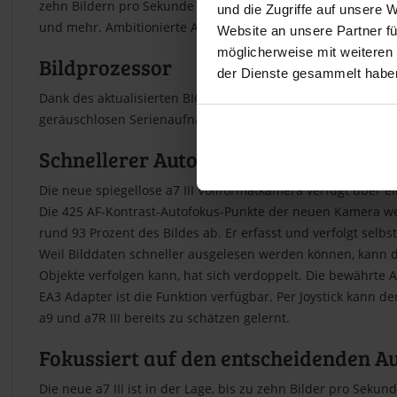
zehn Bildern pro Sekunde im Hi+ Modus, der Möglichkeit m
und die Zugriffe auf unsere 
und mehr. Ambitionierte Amateure und professionnelle Fotog
Website an unsere Partner fü
möglicherweise mit weiteren
Bildprozessor
der Dienste gesammelt habe
Dank des aktualisierten BIONZ X Bildprozessor steigt auch di
geräuschlosen Serienaufnahmen realisierbar.
Schnellerer Autofokus
Die neue spiegellose a7 III Vollformatkamera verfügt über
Die 425 AF-Kontrast-Autofokus-Punkte der neuen Kamera wer
rund 93 Prozent des Bildes ab. Er erfasst und verfolgt selbs
Weil Bilddaten schneller ausgelesen werden können, kann die
Objekte verfolgen kann, hat sich verdoppelt. Die bewährte
EA3 Adapter ist die Funktion verfügbar. Per Joystick kann d
a9 und a7R III bereits zu schätzen gelernt.
Fokussiert auf den entscheidenden A
Die neue a7 III ist in der Lage, bis zu zehn Bilder pro Seku