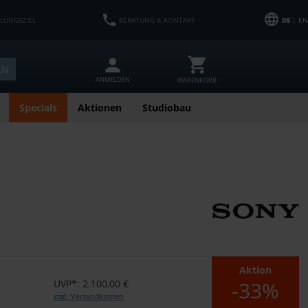
HLUNGSZIEL
BERATUNG & KONTAKT
DE
| EN
EN
ANMELDEN
WARENKORB
Specials
Aktionen
Studiobau
Aktion
-33%
UVP*: 2.100,00 €
zzgl. Versandkosten