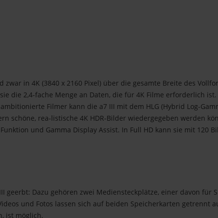
nd zwar in 4K (3840 x 2160 Pixel) über die gesamte Breite des Voll
t sie die 2,4-fache Menge an Daten, die für 4K Filme erforderlich i
ambitionierte Filmer kann die a7 III mit dem HLG (Hybrid Log-Gamm
ern schöne, rea-listische 4K HDR-Bilder wiedergegeben werden kö
-Funktion und Gamma Display Assist. In Full HD kann sie mit 120 B
 III geerbt: Dazu gehören zwei Mediensteckplätze, einer davon für
deos und Fotos lassen sich auf beiden Speicherkarten getrennt au
, ist möglich.