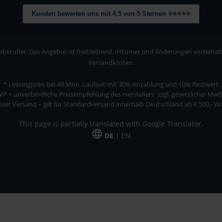
Kunden bewerten uns mit 4,5 von 5 Sternen ⭐⭐⭐⭐⭐
berufler. Das Angebot ist freibleibend. Irrtümer und Änderungen vorbehalten
Versandkosten.
* Leasingpreis bei 48 Mon.
Laufzeit mit 30% Anzahlung und 10% Restwert
VP = unverbindliche Preisempfehlung des Herstellers
zzgl. gesetzlicher MwS
ser Versand – gilt für Standardversand innerhalb Deutschland ab € 500,- 
This page is partially translated with Google Translator.
DE
| EN
ler. Das Angebot ist freibleibend. Irrtümer und Änderungen vorbehalten. Alle Pre
*Leasingpreis bei 48 Mon.
*Leasingpreis bei 48 Mon.
VPE = Verpackungseinheit
UVP = unverbindliche Preisempfehlung des Herstellers (Nettopreis)