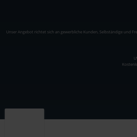
Unser Angebot richtet sich an gewerbliche Kunden, Selbständige und Frei
U
Kostenlo
Unser Angebot richtet sich an gewerbliche Kunden, Selbständige und Freiberuf