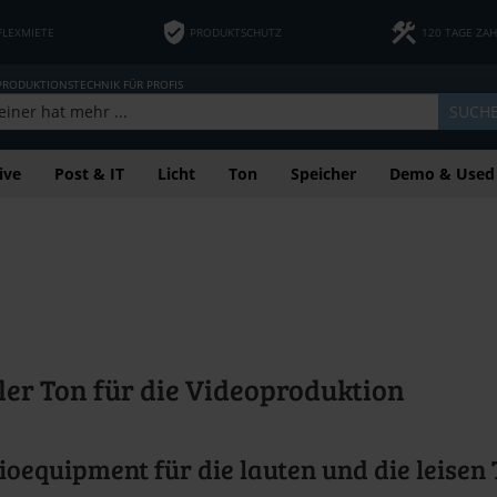
FLEXMIETE
PRODUKTSCHUTZ
120 TAGE ZA
 PRODUKTIONSTECHNIK FÜR PROFIS
SUCH
ive
Post & IT
Licht
Ton
Speicher
Demo & Used
ler Ton für die Videoproduktion
ioequipment für die lauten und die leisen 