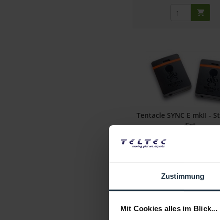
Tentacle SYNC E mkII - S
Set
Smart Bluetooth Timecode G
Artikelnummer: 1230051
€ 293,28
Zustimmung
Brutto: € 349,00
sofort ab Lage
Mit Cookies alles im Blick...