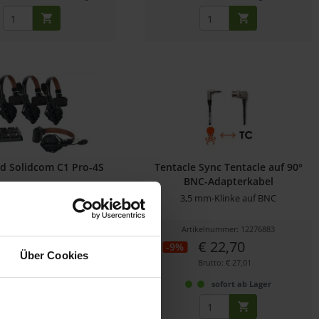
nd Solidcom C1 Pro-4S
Tentacle Sync Tentacle auf 90°
BNC-Adapterkabel
x Wireless Intercom-System
3,5 mm-Klinke auf BNC
mit 4...
ikelnummer: 12310223
Artikelnummer: 12276883
€ 1.180,87
€ 22,70
-9%
Über Cookies
Brutto: € 1.405,24
Brutto: € 27,01
efertermin bitte anfragen
sofort ab Lager