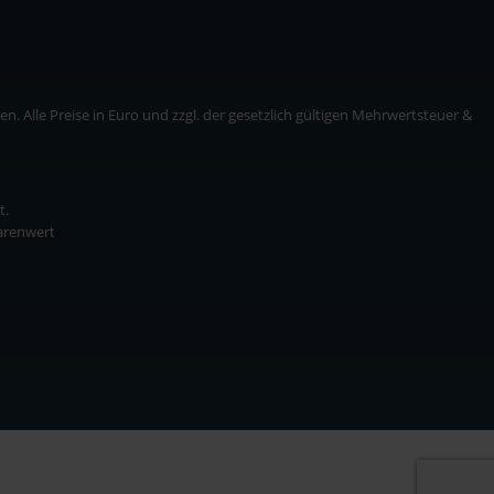
. Alle Preise in Euro und zzgl. der gesetzlich gültigen Mehrwertsteuer &
t.
Warenwert
* zzgl. Versandkosten
ise in Euro und zzgl. der gesetzlich gültigen Mehrwertsteuer & Versandkosten.