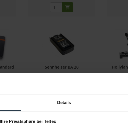
tandard
Sennheiser BA 20
Hollyla
enerator
Li-Ion Akkupack für AVX EKP
Full-Duple
Empfänger
7
Artikelnummer: 12258373
Art
€ 35,41
-14%
Details
Brutto: € 42,14
r
2-3 Wochen ab Bestellung
Li
 Ihre Privatsphäre bei Teltec