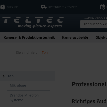
B2B SHOP
KOSTENLOSER VERSAND*
KAMERA-, VIDEO- &
Kamera- & Produktionstechnik
Kamerazubehör
Objekt
Sie sind hier:
Ton
Ton
Professionel
Mikrofone
Drahtlos Mikrofon
Richtiges Aud
Systeme