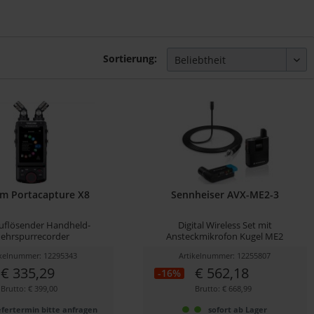
Sortierung:
m Portacapture X8
Sennheiser AVX-ME2-3
uflösender Handheld-
Digital Wireless Set mit
ehrspurrecorder
Ansteckmikrofon Kugel ME2
ikelnummer: 12295343
Artikelnummer: 12255807
€ 335,29
€ 562,18
-16%
Brutto: € 399,00
Brutto: € 668,99
efertermin bitte anfragen
sofort ab Lager