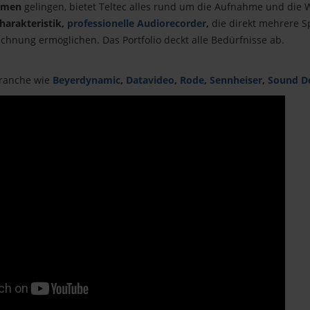
hmen
gelingen, bietet Teltec alles rund um die Aufnahme und die 
harakteristik,
professionelle Audiorecorder
,
die direkt mehrere 
chnung ermöglichen. Das Portfolio deckt alle Bedürfnisse ab.
ranche wie
Beyerdynamic
,
Datavideo
,
Rode
,
Sennheiser
,
Sound D