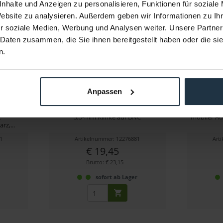
nhalte und Anzeigen zu personalisieren, Funktionen für soziale
Website zu analysieren. Außerdem geben wir Informationen zu I
r soziale Medien, Werbung und Analysen weiter. Unsere Partner
 Daten zusammen, die Sie ihnen bereitgestellt haben oder die s
n.
Anpassen
ck EW)
Tentacle Sync Tentacle auf BNC-
Tent
Adapterkabel
t
3,5-mm Klinke auf BNC
mobiler Au
rz,...
1
Artikelnummer: 12276881
Art
€ 19,45
Brutto: € 23,15
r
sofort ab Lager