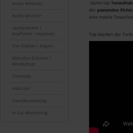
Damit top
Tonaufna
Audio Rekorder
der
passenden Richtc
Audio-Mischer
eine mobile Tonaufzei
Lautsprecher /
Kopfhörer / Headsets
Top-Marken der Tonb
Ton-Stative / -Angeln
Mikrofon-Zubehör /
Windschutz
Timecode
Intercom
Soundprocessing
In-Ear-Monitoring