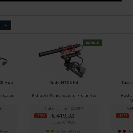
BUNDLE
8S Hub
Rode NTG5 Kit
Tasca
om-System
Richtrohr-Kondensatormikrofon-Set
Hocha
M
9
Artikelnummer: 12286911
Art
€ 419,33
-20%
-11%
Brutto: € 499,00
nfragen
sofort ab Lager
Li