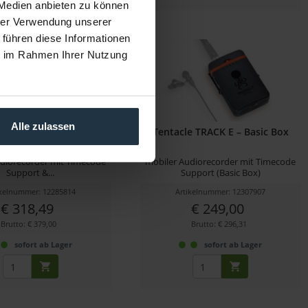
 Medien anbieten zu können
hrer Verwendung unserer
 führen diese Informationen
ie im Rahmen Ihrer Nutzung
Alle zulassen
acle Sync Track E
Tentacle TRACK E – Basic Box
diorecorder mit Timecode
mobiler Audiorecorder mit Timecode
Support &...
Support (Basic Box)
ikelnummer: 12285814
Artikelnummer: 12307907
€ 318,49
€ 249,00
Brutto: € 379,00
Brutto: € 296,31
sofort ab Lager
sofort ab Lager