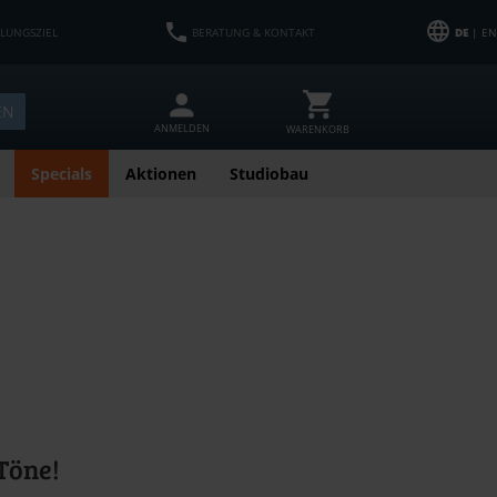
HLUNGSZIEL
BERATUNG & KONTAKT
DE
| EN
EN
ANMELDEN
WARENKORB
Specials
Aktionen
Studiobau
Töne!