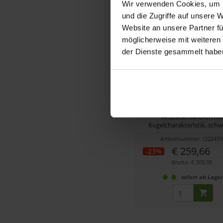
Wir verwenden Cookies, um I
und die Zugriffe auf unsere 
Website an unsere Partner fü
möglicherweise mit weiteren
der Dienste gesammelt habe
Sennheiser MKE 2 (Bla
Ansteckmikrofon mi
Kugelcharakteristik, schwa
Artikelnummer: 1222479
€ 259,66
-23%
Brutto: € 309,00
sofort ab Lage