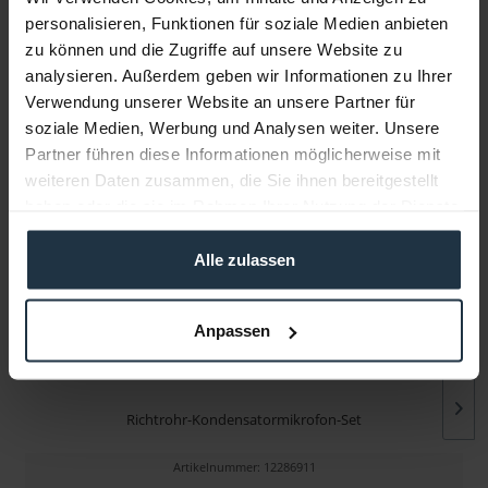
personalisieren, Funktionen für soziale Medien anbieten
zu können und die Zugriffe auf unsere Website zu
Infos zu Hersteller & Produktsicherheit
analysieren. Außerdem geben wir Informationen zu Ihrer
Folgende Infos zum Hersteller sind verfübar......
mehr
Verwendung unserer Website an unsere Partner für
soziale Medien, Werbung und Analysen weiter. Unsere
Partner führen diese Informationen möglicherweise mit
Weitere Artikel von Rode ansehen
weiteren Daten zusammen, die Sie ihnen bereitgestellt
haben oder die sie im Rahmen Ihrer Nutzung der Dienste
BUNDLE
gesammelt haben.
Alle zulassen
Anpassen
Rode NTG5 Kit
Richtrohr-Kondensatormikrofon-Set
Artikelnummer: 12286911