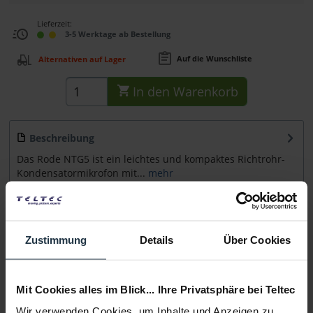
Lieferzeit:
3-5 Werktage ab Bestellung
Auf die Wunschliste
Alternativen auf Lager
In den
Warenkorb
Beschreibung
Das Rode NTG5 ist ein leichtes und kompaktes Richtrohr-
Kondensatormikrofon mit...
mehr
Zubehör
29
Zubehör und Empfehlungen
Zustimmung
Details
Über Cookies
Beratung
Mit Cookies alles im Blick... Ihre Privatsphäre bei Teltec
Medien
Wir verwenden Cookies, um Inhalte und Anzeigen zu