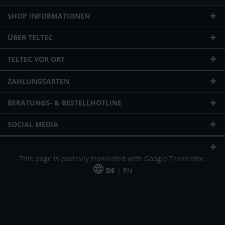
SHOP INFORMATIONEN
ÜBER TELTEC
TELTEC VOR ORT
ZAHLUNGSARTEN
BERATUNGS- & BESTELLHOTLINE
SOCIAL MEDIA
This page is partially translated with Google Translator.
DE
| EN
* zzgl. Versandkosten
Unser Angebot richtet sich an gewerbliche Kunden, Selbständige und
Freiberufler. Das Angebot ist freibleibend. Irrtümer und Änderungen
vorbehalten. Alle Preise in Euro und zzgl. der gesetzlich gültigen
Mehrwertsteuer & Versandkosten.
*Leasingpreis bei 48 Mon.