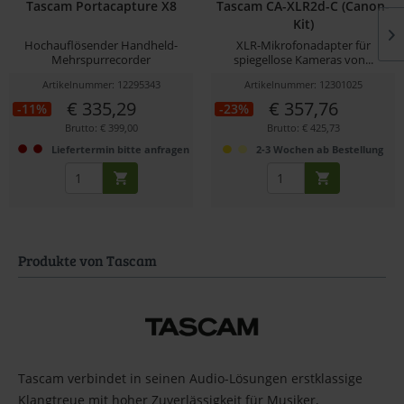
Tascam Portacapture X8
Tascam CA-XLR2d-C (Canon-
Kit)
Hochauflösender Handheld-
XLR-Mikrofonadapter für
Mehrspurrecorder
spiegellose Kameras von...
Artikelnummer: 12295343
Artikelnummer: 12301025
€ 335,29
€ 357,76
-11%
-23%
Brutto: € 399,00
Brutto: € 425,73
Liefertermin bitte anfragen
2-3 Wochen ab Bestellung
Produkte von Tascam
Tascam verbindet in seinen Audio-Lösungen erstklassige
Klangtreue mit hoher Zuverlässigkeit für Musiker,