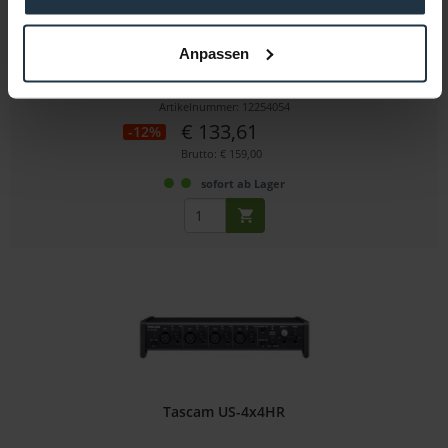
Tascam DR-60DMK2
Anpassen
portabler PCM Audiorecorder für DSLR Camcorder
Artikelnummer: 12254054
€ 133,61
-12%
Brutto: € 159,00
sofort ab Lager
Tascam US-4x4HR