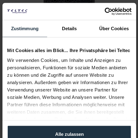
Tascam US-2x2HR
Zustimmung
Details
Über Cookies
USB-Audio-/MIDI-Interface (2 Eingänge, 2 Ausgänge)
Mit Cookies alles im Blick... Ihre Privatsphäre bei Teltec
Artikelnummer: 12292562
€ 121,01
-15%
Wir verwenden Cookies, um Inhalte und Anzeigen zu
Brutto: € 144,00
personalisieren, Funktionen für soziale Medien anbieten
1-2 Wochen ab Bestellung
zu können und die Zugriffe auf unsere Website zu
analysieren. Außerdem geben wir Informationen zu Ihrer
Verwendung unserer Website an unsere Partner für
soziale Medien, Werbung und Analysen weiter. Unsere
Partner führen diese Informationen möglicherweise mit
weiteren Daten zusammen, die Sie ihnen bereitgestellt
haben oder die sie im Rahmen Ihrer Nutzung der Dienste
gesammelt haben.
Alle zulassen