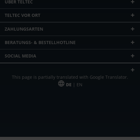
ÜBER TELTEC
TELTEC VOR ORT
ZAHLUNGSARTEN
BERATUNGS- & BESTELLHOTLINE
SOCIAL MEDIA
This page is partially translated with Google Translator.
DE
| EN
* zzgl. Versandkosten
Unser Angebot richtet sich an gewerbliche Kunden, Selbständige und
Freiberufler. Das Angebot ist freibleibend. Irrtümer und Änderungen
vorbehalten. Alle Preise in Euro und zzgl. der gesetzlich gültigen
Mehrwertsteuer & Versandkosten.
*Leasingpreis bei 48 Mon.
*Leasingpreis bei 48 Mon.
VPE = Verpackungseinheit
UVP = unverbindliche Preisempfehlung des Herstellers (Nettopreis)