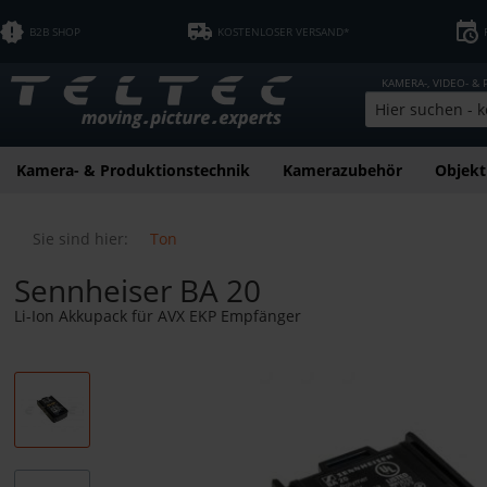
B2B SHOP
KOSTENLOSER VERSAND*
KAMERA-, VIDEO- &
Kamera- & Produktionstechnik
Kamerazubehör
Objekt
Sie sind hier:
Ton
Sennheiser BA 20
Li-Ion Akkupack für AVX EKP Empfänger