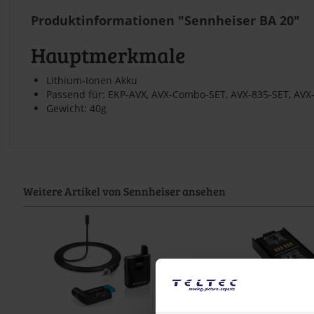
Produktinformationen "Sennheiser BA 20"
Hauptmerkmale
Lithium-Ionen Akku
Passend für: EKP-AVX, AVX-Combo-SET, AVX-835-SET, AV
Gewicht: 40g
Weitere Artikel von Sennheiser ansehen