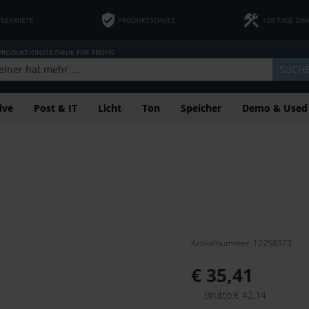
FLEXMIETE
PRODUKTSCHUTZ
120 TAGE ZA
 PRODUKTIONSTECHNIK FÜR PROFIS
SUCH
ive
Post & IT
Licht
Ton
Speicher
Demo & Used
Artikelnummer: 12258373
€ 35,41
Brutto:€ 42,14