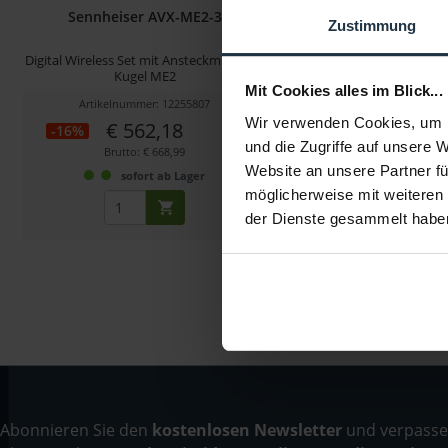
Sennheiser AVX-ME2-3
Sennheiser BA
Zustimmung
Digital Wireless Set mit Ansteckmikrofon
Li-Ion Akkupack für AVX 
Kugel ME2
Mit Cookies alles im Blick...
Artikelnummer: 12255807
Artikelnummer: 122
Wir verwenden Cookies, um I
€ 562,18
€ 35,41
-16%
-14%
und die Zugriffe auf unsere 
Brutto: € 668,99
Brutto: € 42,14
Website an unsere Partner fü
sofort ab Lager
2-3 Wochen ab B
möglicherweise mit weiteren
der Dienste gesammelt habe
Abonnieren Sie den
kostenlosen Newsletter
und verpassen