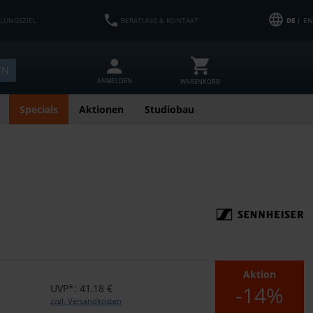
HLUNGSZIEL
BERATUNG & KONTAKT
DE
| EN
EN
ANMELDEN
WARENKORB
Specials
Aktionen
Studiobau
Aktion
-14%
UVP*: 41,18 €
zzgl. Versandkosten