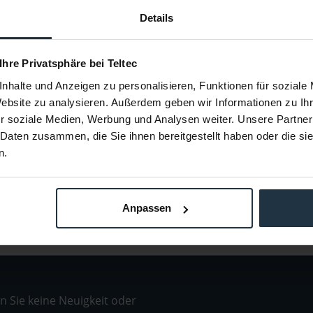
 20
Sennheiser MKE 2 (Black EW)
Sen
Details
EKP Empfänger
Ansteckmikrofon mit
Kamera Kon
Kugelcharakteristik, schwarz,...
 Ihre Privatsphäre bei Teltec
58373
Artikelnummer: 12224791
Arti
nhalte und Anzeigen zu personalisieren, Funktionen für soziale
€ 259,66
-23%
-23%
Website zu analysieren. Außerdem geben wir Informationen zu I
Brutto: € 309,00
r soziale Medien, Werbung und Analysen weiter. Unsere Partner
estellung
sofort ab Lager
 Daten zusammen, die Sie ihnen bereitgestellt haben oder die s
n.
Anpassen
 Sie keine Neuigkeit oder