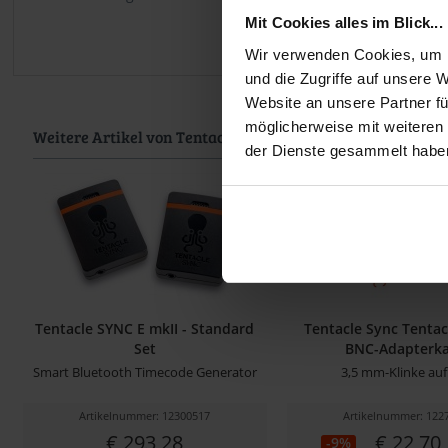
Mit Cookies alles im Blick...
Wir verwenden Cookies, um I
und die Zugriffe auf unsere 
Website an unsere Partner fü
möglicherweise mit weiteren
Weitere Artikel von Tentacle Sync ansehen
der Dienste gesammelt habe
Tentacle SYNC E mkII - Standard
Tentacle Sync Tentac
Set
BNC-Adapterka
Smart Bluetooth Timecode Generator
3,5 mm-Klinke au
Artikelnummer: 12300517
Artikelnummer: 122
€ 293,28
€ 22,70
-9%