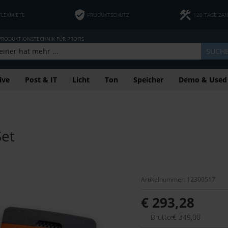
FLEXMIETE
PRODUKTSCHUTZ
120 TAGE ZA
 PRODUKTIONSTECHNIK FÜR PROFIS
SUCH
ive
Post & IT
Licht
Ton
Speicher
Demo & Used
Set
Artikelnummer: 12300517
€ 293,28
Brutto:€ 349,00