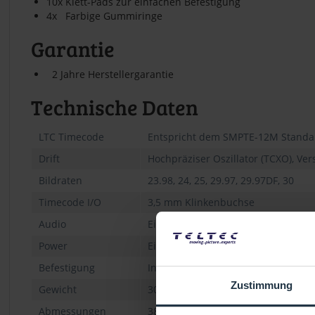
10x Klett-Pads zur einfachen Befestigung
4x Farbige Gummiringe
Garantie
2 Jahre Herstellergarantie
Technische Daten
LTC Timecode
Entspricht dem SMPTE-12M Standa
Drift
Hochpräziser Oszillator (TCXO), Versa
Bildraten
23.98, 24, 25, 29.97, 29.97DF, 30
Timecode I/O
3,5 mm Klinkenbuchse
Audio
Eingebautes Mikrofon für Referenz
Power
Eingebauter Lithium-Polymer Akku, 
Befestigung
Integrierte Klett-Oberfläche auf de
Zustimmung
Gewicht
30 g
Abmessungen
38 x 50 x 15 mm