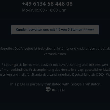
+49 6134 58 448 08
Mo-Fr, 09:00 - 18:00 Uhr
Kunden bewerten uns mit 4,5 von 5 Sternen ⭐⭐⭐⭐⭐
berufler. Das Angebot ist freibleibend. Irrtümer und Änderungen vorbehalten
Versandkosten.
* Leasingpreis bei 48 Mon.
Laufzeit mit 30% Anzahlung und 10% Restwert
VP = unverbindliche Preisempfehlung des Herstellers
zzgl. gesetzlicher MwS
ser Versand – gilt für Standardversand innerhalb Deutschland ab € 500,- 
This page is partially translated with Google Translator.
DE
| EN
ler. Das Angebot ist freibleibend. Irrtümer und Änderungen vorbehalten. Alle Pre
*Leasingpreis bei 48 Mon.
*Leasingpreis bei 48 Mon.