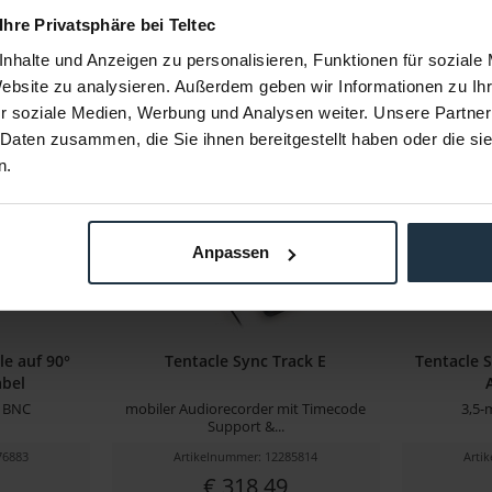
 Ihre Privatsphäre bei Teltec
nhalte und Anzeigen zu personalisieren, Funktionen für soziale
Website zu analysieren. Außerdem geben wir Informationen zu I
r soziale Medien, Werbung und Analysen weiter. Unsere Partner
 Daten zusammen, die Sie ihnen bereitgestellt haben oder die s
n.
Anpassen
le auf 90°
Tentacle Sync Track E
Tentacle 
bel
f BNC
mobiler Audiorecorder mit Timecode
3,5-
Support &...
76883
Artikelnummer: 12285814
Arti
€ 318,49