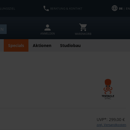
HLUNGSZIEL
BERATUNG & KONTAKT
DE
| EN
EN
ANMELDEN
WARENKORB
Specials
Aktionen
Studiobau
UVP*: 299,00 €
zzgl. Versandkosten