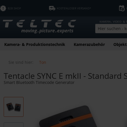
B2B SHOP
KOSTENLOSER VERSAND*
KAMERA-, VIDEO- &
Kamera- & Produktionstechnik
Kamerazubehör
Objekt
Sie sind hier:
Ton
Tentacle SYNC E mkII - Standard 
Smart Bluetooth Timecode Generator