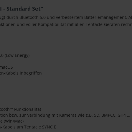
 - Standard Set"
gt durch Bluetooth 5.0 und verbessertem Batteriemanagement. Al
nktionen und voller Kompatibilität mit allen Tentacle-Geräten rech
.0 (Low Energy)
r macOS
n-Kabels inbegriffen
ooth™ Funktionalität
ation bzw. zur Verbindung mit Kameras wie z.B. 5D, BMPCC, GH4 …
e (Win/Mac)
n-Kabels am Tentacle SYNC E