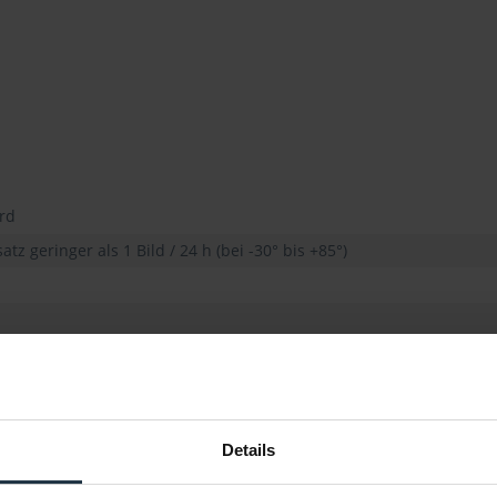
rd
tz geringer als 1 Bild / 24 h (bei -30° bis +85°)
ton
Laufzeit bis zu 35 Stunden, Schnellladung über USB-C Buchse (Lad
r Rückseite ermöglicht einfache Befestigung
Details