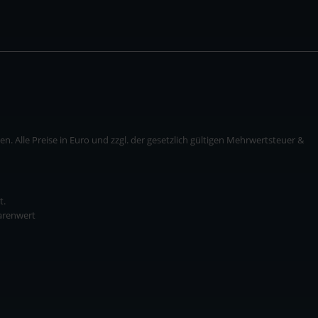
. Alle Preise in Euro und zzgl. der gesetzlich gültigen Mehrwertsteuer &
t.
Warenwert
* zzgl. Versandkosten
ise in Euro und zzgl. der gesetzlich gültigen Mehrwertsteuer & Versandkosten.