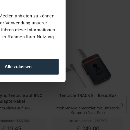
 Medien anbieten zu können
hrer Verwendung unserer
 führen diese Informationen
ie im Rahmen Ihrer Nutzung
Alle zulassen
Sync Tentacle auf BNC-
Tentacle TRACK E – Basic Box
Adapterkabel
mm Klinke auf BNC
mobiler Audiorecorder mit Timecode
Support (Basic Box)
kelnummer: 12276881
Artikelnummer: 12307907
€ 19,45
€ 249,00