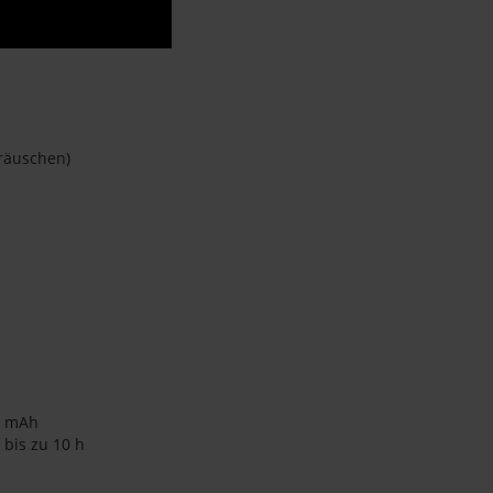
räuschen)
0 mAh
 bis zu 10 h