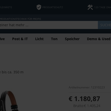
FLEXMIETE
PRODUKTSCHUTZ
120 TAGE ZA
 PRODUKTIONSTECHNIK FÜR PROFIS
SUCH
ive
Post & IT
Licht
Ton
Speicher
Demo & Used
 bis ca. 350 m
Artikelnummer: 12310223
€ 1.180,87
Brutto:€ 1.405,24