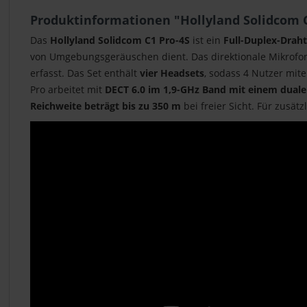
Produktinformationen "Hollyland Solidcom C
Das
Hollyland Solidcom C1 Pro-4S
ist ein
Full-Duplex-Drah
von Umgebungsgeräuschen dient. Das direktionale Mikrofo
erfasst. Das Set enthält
vier Headsets
, sodass 4 Nutzer mi
Pro arbeitet mit
DECT 6.0 im 1,9-GHz Band mit einem dual
Reichweite beträgt bis zu 350 m
bei freier Sicht. Für zusätz