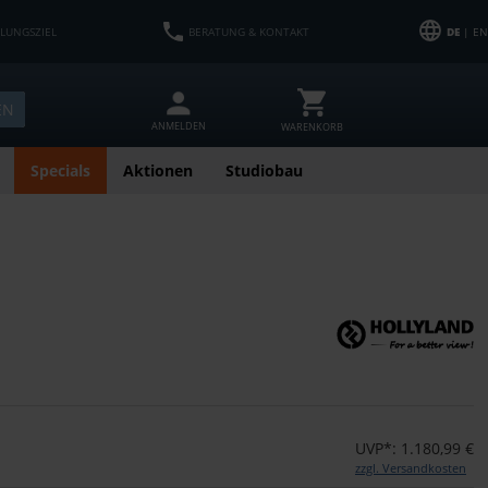
HLUNGSZIEL
BERATUNG & KONTAKT
DE
| EN
EN
ANMELDEN
WARENKORB
Specials
Aktionen
Studiobau
UVP*: 1.180,99 €
zzgl. Versandkosten