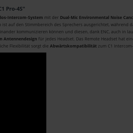
1 Pro-4S"
tlos-Intercom-System
mit der
Dual-Mic Environmental Noise Canc
n ist auf den Stimmbereich des Sprechers ausgerichtet, während 
teinander kommunizieren können und diesen, dank ENC, auch in l
en Antennendesign
für jedes Headset. Das Remote Headset hat ei
liche Flexibilität sorgt die
Abwärtskompatibilität
zum C1 Intercom