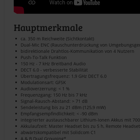
Hauptmerkmale
ca. 350 m Reichweite (Sichtkontakt)
Dual-Mic ENC (Rauschunterdrückung von Umgebungsge
bidirektionale Drahtlos-Kommunikation von 4 Nutzern
Push-To-Talk Funktion
150 Hz - 7 kHz Breitband Audio
DECT 6.0 - verbesserte Stabilität
Übertragungsfrequenz: 1,9 GHz DECT 6.0
Modulationsart: GFSK
Audioverzerrung: < 1 %
Frequenzgang: 150 Hz bis 7 kHz
Signal-Rausch-Abstand: > 71 dB
Sendeleistung bis zu 21 dBm (125,9 mW)
Empfangsempfindlichkeit: < -90 dBm
integrierter austauschbarer Lithium-Ionen Akkus mit 70
Akkulaufzeit: Master Headset bis zu 5 h, Remote Headset
abwärtskompatibel mit Solidcom C1
A & B Dual Grouping*