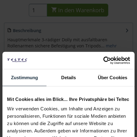
In den
Warenkorb
Beschreibung
Hauptmerkmale 3-rädiger Dolly mit ausfaltbaren
Rollenarmen sichere Befestigung von Tripods...
mehr
Beratung
Zustimmung
Details
Über Cookies
Medien
Mit Cookies alles im Blick... Ihre Privatsphäre bei Teltec
Infos zu Hersteller & Produktsicherheit
Folgende Infos zum Hersteller sind verfübar......
mehr
Wir verwenden Cookies, um Inhalte und Anzeigen zu
personalisieren, Funktionen für soziale Medien anbieten
zu können und die Zugriffe auf unsere Website zu
Weitere Artikel von Miller ansehen
analysieren. Außerdem geben wir Informationen zu Ihrer