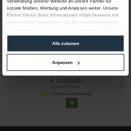
Verwendung unserer Website an unsere Partner für
soziale Medien, Werbung und Analysen weiter. Unsere
Partner führen diese Informationen möglicherweise mit
weiteren Daten zusammen, die Sie ihnen bereitgestellt
haben oder die sie im Rahmen Ihrer Nutzung der Dienste
gesammelt haben.
Alle zulassen
Miller Arrowx 7 Combo Live 30 Pedestal
100 mm-Gestell mit Rollen und Fluid Head, 6-25 kg
Anpassen
Artikelnummer: 12278390
€ 12.620,00
Brutto: € 15.017,80
1-2 Wochen ab Bestellung