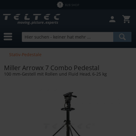
B2B SHOP
Filter schließen
Sofort lieferbar
Hersteller
Miller
Preis
Stativ-Pedestale
Miller Arrowx 7 Combo Pedestal
von
1,43 €
bis
12758,00 €
100 mm-Gestell mit Rollen und Fluid Head, 6-25 kg