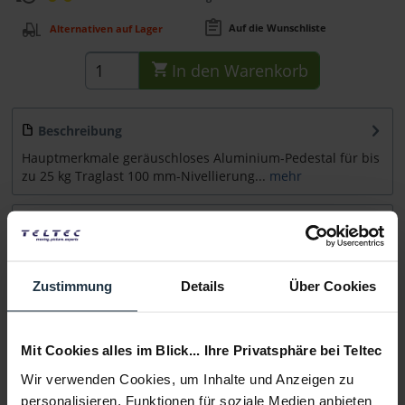
Auf die Wunschliste
Alternativen auf Lager
In den
Warenkorb
Beschreibung
Hauptmerkmale geräuschloses Aluminium-Pedestal für bis
zu 25 kg Traglast 100 mm-Nivellierung...
mehr
Zubehör
6
Zubehör und Empfehlungen
Zustimmung
Details
Über Cookies
Beratung
Mit Cookies alles im Blick... Ihre Privatsphäre bei Teltec
Medien
Wir verwenden Cookies, um Inhalte und Anzeigen zu
personalisieren, Funktionen für soziale Medien anbieten