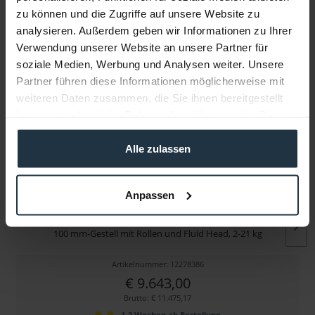
Infos zu Hersteller & Produktsicherheit
zu können und die Zugriffe auf unsere Website zu
Folgende Infos zum Hersteller sind verfübar......
mehr
analysieren. Außerdem geben wir Informationen zu Ihrer
Verwendung unserer Website an unsere Partner für
soziale Medien, Werbung und Analysen weiter. Unsere
Weitere Artikel von Miller ansehen
Partner führen diese Informationen möglicherweise mit
weiteren Daten zusammen, die Sie ihnen bereitgestellt
haben oder die sie im Rahmen Ihrer Nutzung der Dienste
gesammelt haben.
Alle zulassen
Anpassen
Miller Arrowx 5 Combo Pedestal
100 mm-Gestell mit Rollen und Fluid Head, 2-21 kg
Artikelnummer: 12278386
€ 9.643,00
Brutto: € 11.475,17
1-2 Wochen ab Bestellung