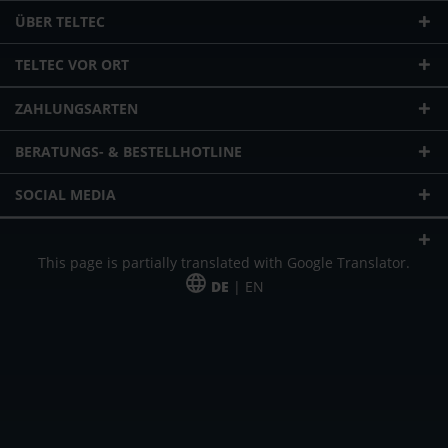
ÜBER TELTEC
TELTEC VOR ORT
ZAHLUNGSARTEN
BERATUNGS- & BESTELLHOTLINE
SOCIAL MEDIA
This page is partially translated with Google Translator.
DE
| EN
* zzgl. Versandkosten
Unser Angebot richtet sich an gewerbliche Kunden, Selbständige und
Freiberufler. Das Angebot ist freibleibend. Irrtümer und Änderungen
vorbehalten. Alle Preise in Euro und zzgl. der gesetzlich gültigen
Mehrwertsteuer & Versandkosten.
*Leasingpreis bei 48 Mon.
*Leasingpreis bei 48 Mon.
VPE = Verpackungseinheit
UVP = unverbindliche Preisempfehlung des Herstellers (Nettopreis)