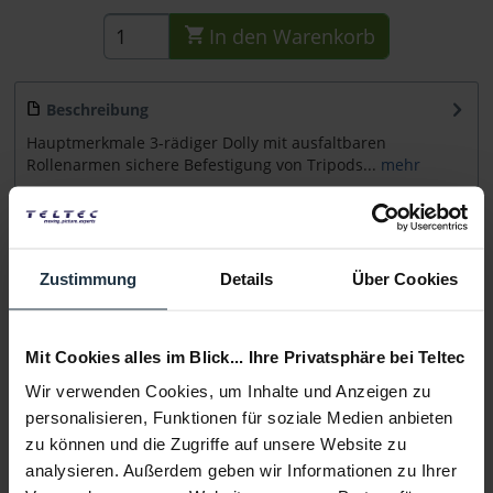
In den
Warenkorb
Beschreibung
Hauptmerkmale 3-rädiger Dolly mit ausfaltbaren
Rollenarmen sichere Befestigung von Tripods...
mehr
Beratung
Zustimmung
Details
Über Cookies
Medien
Mit Cookies alles im Blick... Ihre Privatsphäre bei Teltec
Infos zu Hersteller & Produktsicherheit
Folgende Infos zum Hersteller sind verfübar......
mehr
Wir verwenden Cookies, um Inhalte und Anzeigen zu
personalisieren, Funktionen für soziale Medien anbieten
zu können und die Zugriffe auf unsere Website zu
Weitere Artikel von Miller ansehen
analysieren. Außerdem geben wir Informationen zu Ihrer