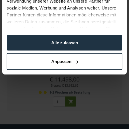
Verwendung unserer Website an unsere Partner für
soziale Medien, Werbung und Analysen weiter. Unsere
Partner führen diese Informationen möglicherweise mit
weiteren Daten zusammen, die Sie ihnen bereitgestellt
haben oder die sie im Rahmen Ihrer Nutzung der Dienste
gesammelt haben.
Alle zulassen
Miller Arrowx 1 Combo Live 30 Pedestal
Pedestal mit 16 kg Tragkraft
Anpassen
Artikelnummer: 12290620
€ 11.498,00
Brutto: € 13.682,62
1-2 Wochen ab Bestellung