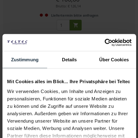
Brutto: € 126,14
Liefertermin bitte anfragen
Zustimmung
Details
Über Cookies
Mit Cookies alles im Blick... Ihre Privatsphäre bei Teltec
Miller 1/4"-Kameraschraube
Wir verwenden Cookies, um Inhalte und Anzeigen zu
personalisieren, Funktionen für soziale Medien anbieten
für Miller Kameraplatten
zu können und die Zugriffe auf unsere Website zu
Artikelnummer: 12278512
analysieren. Außerdem geben wir Informationen zu Ihrer
€ 11,99
Verwendung unserer Website an unsere Partner für
Brutto: € 14,27
soziale Medien, Werbung und Analysen weiter. Unsere
Partner führen diese Informationen möglicherweise mit
1-2 Wochen ab Bestellung