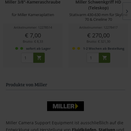
Miller 3/8"-Kameraschraube
Miller Schwenkgriff HD
(Teleskop)
für Miller Kameraplatten
Stativarm 430-630 mm für Skyline
70 & Cineline 70
Artikelnummer: 12278514
Artikelnummer: 12278417
€ 7,00
€ 270,00
Brutto: € 8,33
Brutto: € 321,30
sofort ab Lager
1-2 Wochen ab Bestellung
Produkte von Miller
Miller Camera Support Equipment ist ausschließlich auf die
Entwicklung und Herstellung von
Fluidköpfen,
Stativen
und