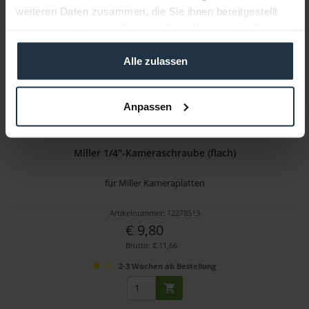
weiteren Daten zusammen, die Sie ihnen bereitgestellt
haben oder die sie im Rahmen Ihrer Nutzung der Dienste
gesammelt haben.
Alle zulassen
Anpassen
Miller 1/4"-Kameraschraube (flach)
für Miller Kameraplatten
Artikelnummer: 12278513
€ 9,80
Brutto: € 11,66
2-3 Wochen ab Bestellung