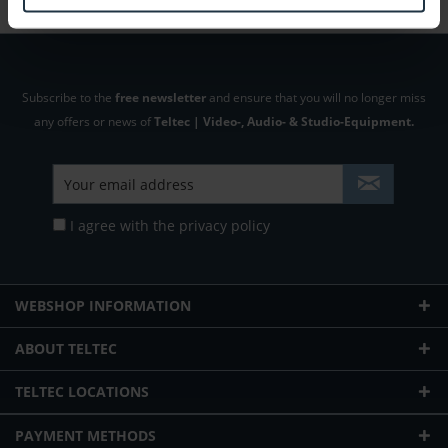
Subscribe to the
free newsletter
and ensure that you will no longer miss
any offers or news of
Teltec | Video-, Audio- & Studio-Equipment.
I agree with the
privacy policy
WEBSHOP INFORMATION
ABOUT TELTEC
TELTEC LOCATIONS
PAYMENT METHODS