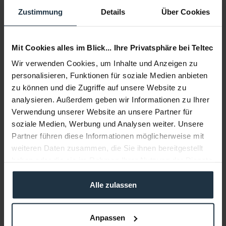
Delivery time:
Zustimmung
Details
Über Cookies
1-2 weeks from order
Add to wishlist
Alternatives in stock
Mit Cookies alles im Blick... Ihre Privatsphäre bei Teltec
Add to
shopping cart
Wir verwenden Cookies, um Inhalte und Anzeigen zu
personalisieren, Funktionen für soziale Medien anbieten
zu können und die Zugriffe auf unsere Website zu
Description
analysieren. Außerdem geben wir Informationen zu Ihrer
Hauptmerkmale 360° Rotation Hot/ Cold Shoe montierbar
Verwendung unserer Website an unsere Partner für
1/4"-20 Male und Female...
more
soziale Medien, Werbung und Analysen weiter. Unsere
Partner führen diese Informationen möglicherweise mit
Consultation
weiteren Daten zusammen, die Sie ihnen bereitgestellt
haben oder die sie im Rahmen Ihrer Nutzung der Dienste
Media
gesammelt haben.
Alle zulassen
Manufacturer & Product Safety Information
Anpassen
Folgende Infos zum Hersteller sind verfübar......
more