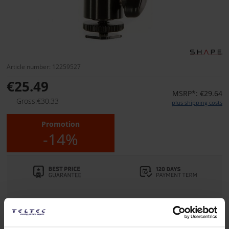
Article number: 12259527
€25.49
MSRP*: €29.64
Gross:€30.33
plus shipping costs
Promotion
-14%