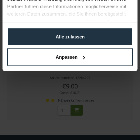
Partner führen diese Informationen möglicherweise mit
weiteren Daten zusammen, die Sie ihnen bereitgestellt
haben oder die sie im Rahmen Ihrer Nutzung der Dienste
gesammelt haben.
Alle zulassen
Osprey 700e Full Height Bracket
Anpassen
Winkelträger Volle Höhe für Osprey 700e Karten
Article number: 12264227
€9.00
Gross: €10.71
1-2 weeks from order