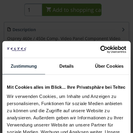
Add to
shopping cart
Description
Osprey 460e / 450e Comp. Video Panel Component Video
Panel für Osprey 460e/450e Karten Das...
more
Consultation
Zustimmung
Details
Über Cookies
Media
Mit Cookies alles im Blick... Ihre Privatsphäre bei Teltec
Wir verwenden Cookies, um Inhalte und Anzeigen zu
Manufacturer & Product Safety Information
personalisieren, Funktionen für soziale Medien anbieten
Folgende Infos zum Hersteller sind verfübar......
more
zu können und die Zugriffe auf unsere Website zu
analysieren. Außerdem geben wir Informationen zu Ihrer
More articles from +++ Osprey +++ look at
Verwendung unserer Website an unsere Partner für
soziale Medien, Werbung und Analysen weiter. Unsere