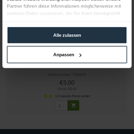
Partner führen diese Informationen möglicherweise mit
weiteren Daten zusammen, die Sie ihnen bereitgestellt
haben oder die sie im Rahmen Ihrer Nutzung der Dienste
gesammelt haben.
Alle zulassen
Osprey BNC zu RCA Adapter
Anpassen
BNC zu RCA Adapter für Osprey Karten
Article number: 12264241
€5.00
Gross: €5.95
1-2 weeks from order