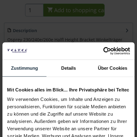
Add to
shopping cart
Description
Osprey 230/240e/260e Halfl Height Bracket Winkelträger
Halbe Höhe für Osprey 230/240/260...
more
Consultation
Zustimmung
Details
Über Cookies
Media
Mit Cookies alles im Blick... Ihre Privatsphäre bei Teltec
Wir verwenden Cookies, um Inhalte und Anzeigen zu
Manufacturer & Product Safety Information
personalisieren, Funktionen für soziale Medien anbieten
Folgende Infos zum Hersteller sind verfübar......
more
zu können und die Zugriffe auf unsere Website zu
analysieren. Außerdem geben wir Informationen zu Ihrer
More articles from +++ Osprey +++ look at
Verwendung unserer Website an unsere Partner für
soziale Medien, Werbung und Analysen weiter. Unsere