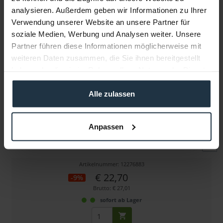
analysieren. Außerdem geben wir Informationen zu Ihrer
Verwendung unserer Website an unsere Partner für
Weitere Artikel von Tentacle Sync ansehen
soziale Medien, Werbung und Analysen weiter. Unsere
Partner führen diese Informationen möglicherweise mit
weiteren Daten zusammen, die Sie ihnen bereitgestellt
haben oder die sie im Rahmen Ihrer Nutzung der Dienste
gesammelt haben.
Alle zulassen
Tentacle Sync Tentacle auf 90° BNC-Adapterkabel
Anpassen
3,5 mm-Klinke auf BNC
Artikelnummer: 12276883
€ 22,70
-9%
Brutto: € 27,01
sofort ab Lager