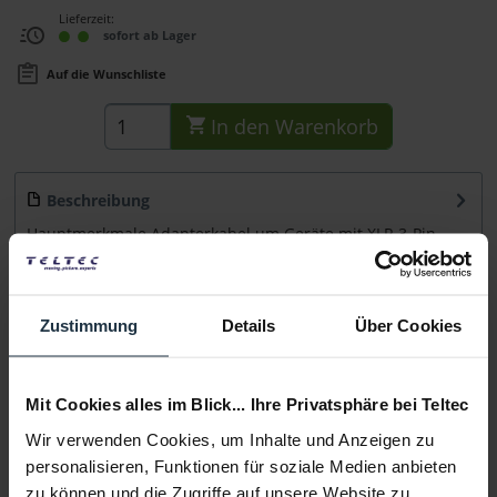
Lieferzeit:
sofort ab Lager
Auf die Wunschliste
In den
Warenkorb
Beschreibung
Hauptmerkmale Adapterkabel um Geräte mit XLR 3-Pin-
Eingang mit Timecode von Tentacle zu...
mehr
Beratung
Zustimmung
Details
Über Cookies
Medien
Mit Cookies alles im Blick... Ihre Privatsphäre bei Teltec
Wir verwenden Cookies, um Inhalte und Anzeigen zu
Infos zu Hersteller & Produktsicherheit
personalisieren, Funktionen für soziale Medien anbieten
Folgende Infos zum Hersteller sind verfübar......
mehr
zu können und die Zugriffe auf unsere Website zu