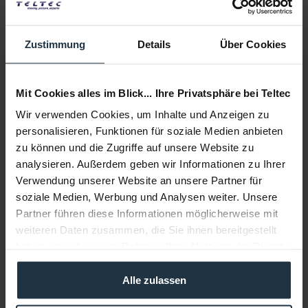
Lieferzeit:
sofort ab Lager
Zustimmung
Details
Über Cookies
Auf die Wunschliste
In den
Warenkorb
Mit Cookies alles im Blick... Ihre Privatsphäre bei Teltec
Wir verwenden Cookies, um Inhalte und Anzeigen zu
personalisieren, Funktionen für soziale Medien anbieten
Beschreibung
zu können und die Zugriffe auf unsere Website zu
Das Tentacle Sync C24 ist ein Timecode-Adapterkabel von
analysieren. Außerdem geben wir Informationen zu Ihrer
Tentacle auf Micro-USB für die...
mehr
Verwendung unserer Website an unsere Partner für
soziale Medien, Werbung und Analysen weiter. Unsere
Beratung
Partner führen diese Informationen möglicherweise mit
weiteren Daten zusammen, die Sie ihnen bereitgestellt
haben oder die sie im Rahmen Ihrer Nutzung der Dienste
Medien
gesammelt haben.
Alle zulassen
Infos zu Hersteller & Produktsicherheit