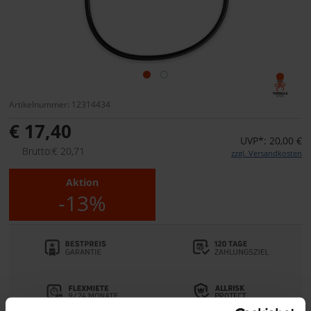
Artikelnummer: 12314434
€ 17,40
UVP*: 20,00 €
Brutto:€ 20,71
zzgl. Versandkosten
Aktion
-13%