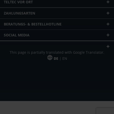
TELTEC VOR ORT
ZAHLUNGSARTEN
BERATUNGS- & BESTELLHOTLINE
SOCIAL MEDIA
This page is partially translated with Google Translator.
DE
| EN
* zzgl. Versandkosten
Unser Angebot richtet sich an gewerbliche Kunden, Selbständige und
Freiberufler. Das Angebot ist freibleibend. Irrtümer und Änderungen
vorbehalten. Alle Preise in Euro und zzgl. der gesetzlich gültigen
Mehrwertsteuer & Versandkosten.
*Leasingpreis bei 48 Mon.
*Leasingpreis bei 48 Mon.
VPE = Verpackungseinheit
UVP = unverbindliche Preisempfehlung des Herstellers (Nettopreis)