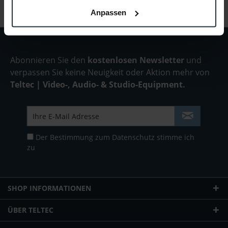
Folgende Infos zum Hersteller sind verfübar......
mehr
Anpassen
Abonnieren Sie den
kostenlosen Newsletter
und
verpassen Sie keine Neuigkeit oder Aktion mehr von
Teltec | Video-, Audio- & Studio-Equipment.
Der Bestimmung zum
Datenschutz
stimme ich
zu
SHOP INFORMATIONEN
ÜBER TELTEC