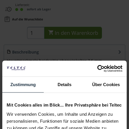
Lieferzeit:
sofort ab Lager
Auf die Wunschliste
In den
Warenkorb
Beschreibung
Hauptmerkmale beidseitig abgewinkelter 3,5 mm-
Klinkenstecker Länge: 30 cm Lieferumfang 1x...
mehr
Beratung
Zustimmung
Details
Über Cookies
Medien
Mit Cookies alles im Blick... Ihre Privatsphäre bei Teltec
Wir verwenden Cookies, um Inhalte und Anzeigen zu
Infos zu Hersteller & Produktsicherheit
personalisieren, Funktionen für soziale Medien anbieten
Folgende Infos zum Hersteller sind verfübar......
mehr
zu können und die Zugriffe auf unsere Website zu