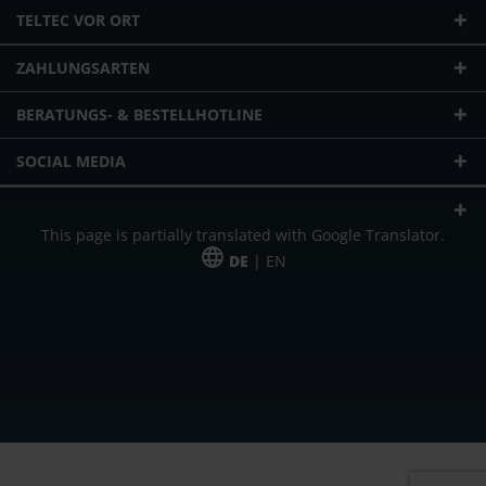
TELTEC VOR ORT
ZAHLUNGSARTEN
BERATUNGS- & BESTELLHOTLINE
SOCIAL MEDIA
This page is partially translated with Google Translator.
DE
| EN
* zzgl. Versandkosten
Unser Angebot richtet sich an gewerbliche Kunden, Selbständige und
Freiberufler. Das Angebot ist freibleibend. Irrtümer und Änderungen
vorbehalten. Alle Preise in Euro und zzgl. der gesetzlich gültigen
Mehrwertsteuer & Versandkosten.
*Leasingpreis bei 48 Mon.
*Leasingpreis bei 48 Mon.
VPE = Verpackungseinheit
UVP = unverbindliche Preisempfehlung des Herstellers (Nettopreis)