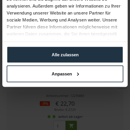
analysieren. Außerdem geben wir Informationen zu Ihrer
Verwendung unserer Website an unsere Partner für
Weitere Artikel von Tentacle Sync ansehen
soziale Medien, Werbung und Analysen weiter. Unsere
Partner führen diese Informationen möglicherweise mit
weiteren Daten zusammen, die Sie ihnen bereitgestellt
haben oder die sie im Rahmen Ihrer Nutzung der Dienste
gesammelt haben.
Alle zulassen
Tentacle Sync Tentacle auf 90° BNC-Adapterkabel
Anpassen
3,5 mm-Klinke auf BNC
Artikelnummer: 12276883
€ 22,70
-9%
Brutto: € 27,01
sofort ab Lager