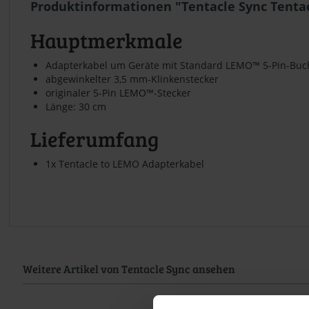
Produktinformationen "Tentacle Sync Tenta
Hauptmerkmale
Adapterkabel um Geräte mit Standard LEMO™ 5-Pin-Buch
abgewinkelter 3,5 mm-Klinkenstecker
originaler 5-Pin LEMO™-Stecker
Länge: 30 cm
Lieferumfang
1x Tentacle to LEMO Adapterkabel
Weitere Artikel von Tentacle Sync ansehen