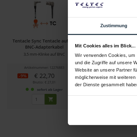
Zustimmung
Tentacle Sync Tentacle auf 90°
Tentacle Sync Tentacl
Mit Cookies alles im Blick...
BNC-Adapterkabel
Adapterkabe
3,5 mm-Klinke auf BNC
3,5-mm Klinke au
Wir verwenden Cookies, um I
und die Zugriffe auf unsere 
Artikelnummer: 12276883
Artikelnummer: 122
Website an unsere Partner fü
€ 22,70
€ 19,45
-9%
möglicherweise mit weiteren
Brutto: € 27,01
Brutto: € 23,15
der Dienste gesammelt habe
sofort ab Lager
sofort ab L