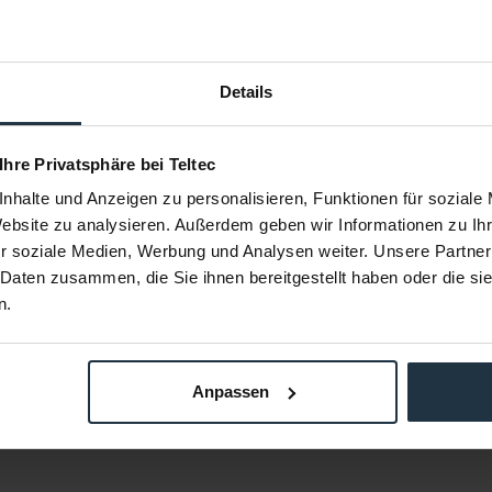
Details
e auf BNC-
Tentacle Sync Tentacle auf DSLR-
Tentacle Sy
 Ihre Privatsphäre bei Teltec
l
Adapterkabel
f BNC
2x abgewinkelte 3,5 mm-Klinke
Y-Kabel fü
nhalte und Anzeigen zu personalisieren, Funktionen für soziale
M
Website zu analysieren. Außerdem geben wir Informationen zu I
76881
Artikelnummer: 12276882
Arti
r soziale Medien, Werbung und Analysen weiter. Unsere Partner
€ 4,19
-16%
 Daten zusammen, die Sie ihnen bereitgestellt haben oder die s
Brutto: € 4,99
n.
ager
sofort ab Lager
Anpassen