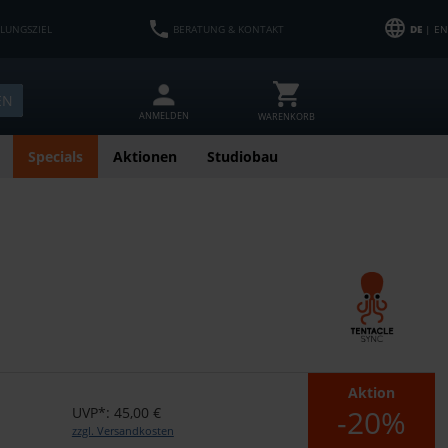
HLUNGSZIEL
BERATUNG & KONTAKT
DE
| EN
EN
ANMELDEN
WARENKORB
Specials
Aktionen
Studiobau
Aktion
-20%
UVP*: 45,00 €
zzgl. Versandkosten