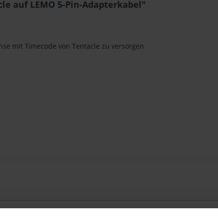
cle auf LEMO 5-Pin-Adapterkabel"
se mit Timecode von Tentacle zu versorgen