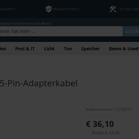
FLEXMIETE
PRODUKTSCHUTZ
120 TAGE ZA
 PRODUKTIONSTECHNIK FÜR PROFIS
SUCH
ive
Post & IT
Licht
Ton
Speicher
Demo & Used
e
 5-Pin-Adapterkabel
Artikelnummer: 12276873
€ 36,10
Brutto:€ 42,96