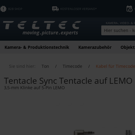
B2B SHOP
KOSTENLOSER VERSAND*
KAMERA-, VIDEO- &
Kamera- & Produktionstechnik
Kamerazubehör
Objekt
Sie sind hier:
Ton
/
Timecode
/
Kabel für Timecod
Tentacle Sync Tentacle auf LEMO
3,5-mm Klinke auf 5-Pin LEMO