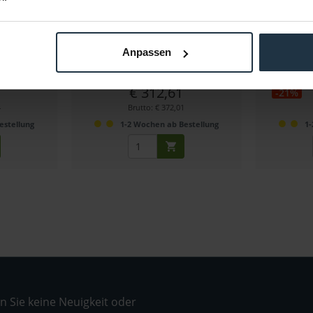
BMP
Sony ECM-44B
S
3,5 mm Stecker
Lavalier Mikrofon, Kugel, mit Speiseteil,
Lavalier Mikro
Anpassen
19712
Artikelnummer: 12223780
Arti
€ 312,61
-21%
4
Brutto: € 372,01
estellung
1-2 Wochen ab Bestellung
1-
 Sie keine Neuigkeit oder