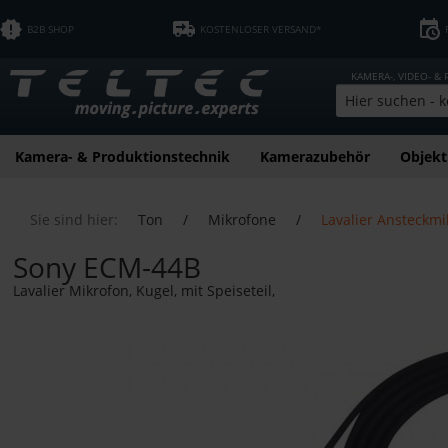
B2B SHOP
KOSTENLOSER VERSAND*
KAMERA-, VIDEO- &
Kamera- & Produktionstechnik
Kamerazubehör
Objekt
Sie sind hier:
Ton
/
Mikrofone
/
Lavalier Ansteckmi
Sony ECM-44B
Lavalier Mikrofon, Kugel, mit Speiseteil,