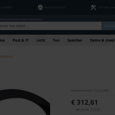
FLEXMIETE
PRODUKTSCHUTZ
120 TAGE ZA
 PRODUKTIONSTECHNIK FÜR PROFIS
SUCH
ive
Post & IT
Licht
Ton
Speicher
Demo & Used
krofone
Artikelnummer: 12223780
€ 312,61
Brutto:€ 372,01