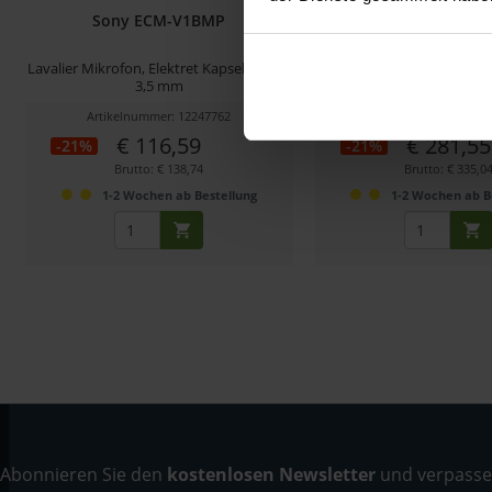
Sony ECM-V1BMP
Sony ECM-77
Lavalier Mikrofon, Elektret Kapsel, Kugel,
Lavalier Mikrofon, Kugel, 
3,5 mm
für UWP
Artikelnummer: 12247762
Artikelnummer: 122
€ 116,59
€ 281,55
-21%
-21%
Brutto: € 138,74
Brutto: € 335,0
1-2 Wochen ab Bestellung
1-2 Wochen ab B
Abonnieren Sie den
kostenlosen Newsletter
und verpassen