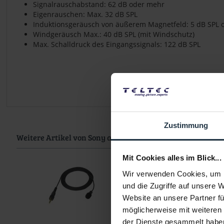
Signalrauschabstand: 62 dB oder mehr
Eigenrauschen: Max. 32 dB SPL
Induktionsgeräusch von äußerem Magnetfeld: 5 dB SPL 
Windgeräusch Max.: 40 dB SPL (mit Windschutz)
Max. Schalldruck des Eingangssignals: 122 dB SPL
Zustimmung
Weitere Artikel von Sony ansehen
Mit Cookies alles im Blick...
Wir verwenden Cookies, um I
und die Zugriffe auf unsere 
Website an unsere Partner fü
möglicherweise mit weiteren
der Dienste gesammelt habe