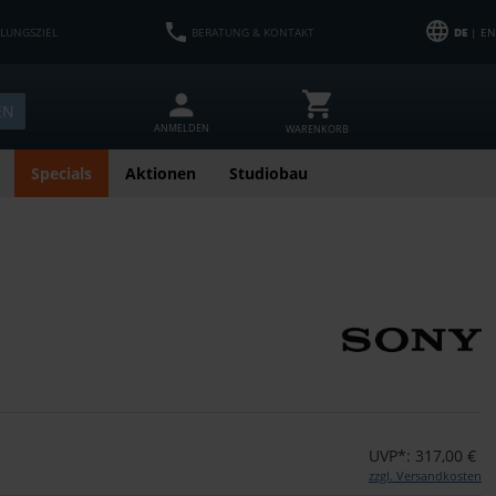
HLUNGSZIEL
BERATUNG & KONTAKT
DE
| EN
EN
ANMELDEN
WARENKORB
Specials
Aktionen
Studiobau
UVP*: 317,00 €
zzgl. Versandkosten