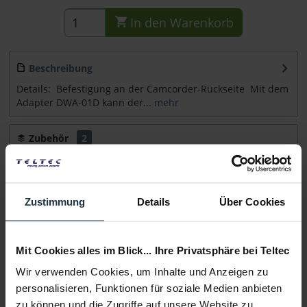
In den
Warenkorb
Beschreibung
Details:  Befestigung an der Camcorder-Rückseite  Mit dem
Adapter DWA-01D kann der...
mehr
Zubehör
2
Zubehör und Empfehlungen
Beratung
Zustimmung
Details
Über Cookies
Medien
Mit Cookies alles im Blick... Ihre Privatsphäre bei Teltec
Wir verwenden Cookies, um Inhalte und Anzeigen zu
Infos zu Hersteller & Produktsicherheit
personalisieren, Funktionen für soziale Medien anbieten
Folgende Infos zum Hersteller sind verfübar......
mehr
zu können und die Zugriffe auf unsere Website zu