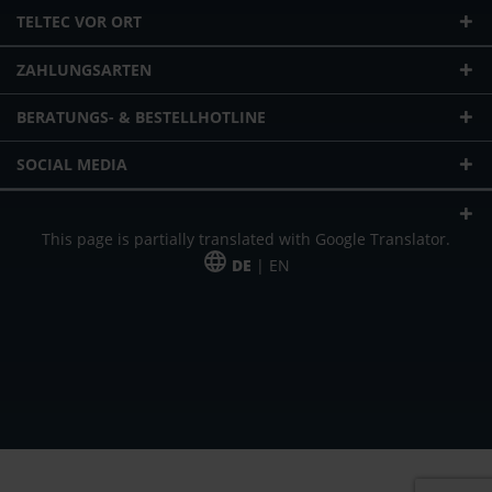
TELTEC VOR ORT
ZAHLUNGSARTEN
BERATUNGS- & BESTELLHOTLINE
SOCIAL MEDIA
This page is partially translated with Google Translator.
DE
| EN
* zzgl. Versandkosten
Unser Angebot richtet sich an gewerbliche Kunden, Selbständige und
Freiberufler. Das Angebot ist freibleibend. Irrtümer und Änderungen
vorbehalten. Alle Preise in Euro und zzgl. der gesetzlich gültigen
Mehrwertsteuer & Versandkosten.
*Leasingpreis bei 48 Mon.
*Leasingpreis bei 48 Mon.
VPE = Verpackungseinheit
UVP = unverbindliche Preisempfehlung des Herstellers (Nettopreis)