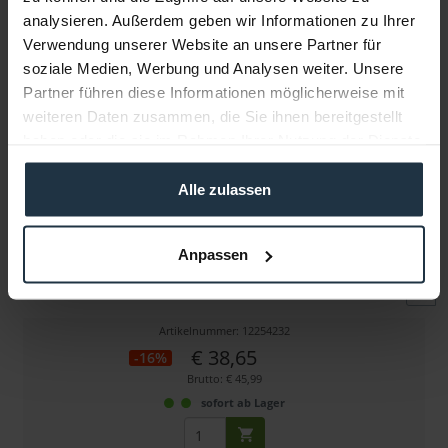
analysieren. Außerdem geben wir Informationen zu Ihrer
Verwendung unserer Website an unsere Partner für
Weitere Artikel von Sony ansehen
soziale Medien, Werbung und Analysen weiter. Unsere
Partner führen diese Informationen möglicherweise mit
weiteren Daten zusammen, die Sie ihnen bereitgestellt
haben oder die sie im Rahmen Ihrer Nutzung der Dienste
gesammelt haben.
Alle zulassen
Sony EC-1.5BX
Anpassen
Adapter für Signaleingang XLR female - 3,5m Klinke
Artikelnummer: 12254232
€ 38,65
-16%
Brutto: € 45,99
sofort ab Lager