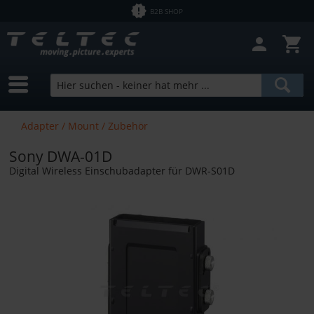
B2B SHOP
Filter schließen
Sofort lieferbar
Hersteller
Sony
Preis
Adapter / Mount / Zubehör
Bundle Products
Sony DWA-01D
von
0,01 €
bis
246892,00 €
Digital Wireless Einschubadapter für DWR-S01D