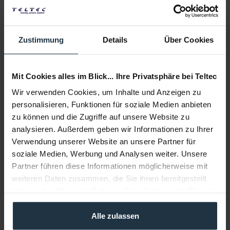
Weitere Artikel von Sony ansehen
Zustimmung
Details
Über Cookies
Mit Cookies alles im Blick... Ihre Privatsphäre bei Teltec
Wir verwenden Cookies, um Inhalte und Anzeigen zu
personalisieren, Funktionen für soziale Medien anbieten
zu können und die Zugriffe auf unsere Website zu
Sony BCT 6HD
analysieren. Außerdem geben wir Informationen zu Ihrer
Verwendung unserer Website an unsere Partner für
HDCAM Kassette, 6 Minuten
soziale Medien, Werbung und Analysen weiter. Unsere
Partner führen diese Informationen möglicherweise mit
Artikelnummer: 12217136
weiteren Daten zusammen, die Sie ihnen bereitgestellt
€ 14,90
-39%
haben oder die sie im Rahmen Ihrer Nutzung der Dienste
Brutto: € 17,73
gesammelt haben.
sofort ab Lager
Alle zulassen