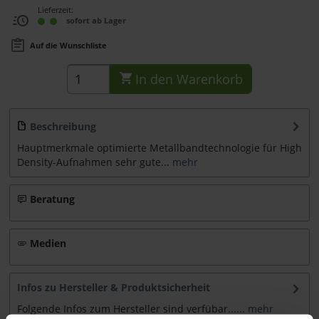
Lieferzeit:
sofort ab Lager
Auf die Wunschliste
In den
Warenkorb
Beschreibung
Hauptmerkmale optimierte Metallbandtechnologie für High
Density-Aufnahmen sehr gute...
mehr
Beratung
Medien
Infos zu Hersteller & Produktsicherheit
Folgende Infos zum Hersteller sind verfübar......
mehr