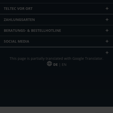
TELTEC VOR ORT
ZAHLUNGSARTEN
BERATUNGS- & BESTELLHOTLINE
SOCIAL MEDIA
This page is partially translated with Google Translator.
DE
| EN
* zzgl. Versandkosten
Unser Angebot richtet sich an gewerbliche Kunden, Selbständige und
Freiberufler. Das Angebot ist freibleibend. Irrtümer und Änderungen
vorbehalten. Alle Preise in Euro und zzgl. der gesetzlich gültigen
Mehrwertsteuer & Versandkosten.
*Leasingpreis bei 48 Mon.
*Leasingpreis bei 48 Mon.
VPE = Verpackungseinheit
UVP = unverbindliche Preisempfehlung des Herstellers (Nettopreis)