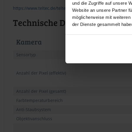
und die Zugriffe auf unsere 
https://www.teltec.de/teltec-schutzprogramm
Website an unsere Partner fü
möglicherweise mit weiteren
Technische Daten
der Dienste gesammelt habe
Kamera
Sensortyp
Anzahl der Pixel (effektiv)
Anzahl der Pixel (gesamt)
Farbtemperaturbereich
Anti-Staubsystem
Objektivanschluss