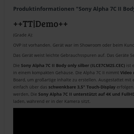
Produktinformationen "Sony Alpha 7C II Body
++TT|Demo++
(Grade A):
OVP ist vorhanden. Gerät war im Showroom oder beim Kund
Das Gerät weist leichte Gebrauchsspuren auf. Das Geräte Set
Die
Sony Alpha 7C II Body only silber (ILCE7CM2S.CEC)
ist 
in einem kompakten Gehäuse. Die Alpha 7C II nimmt
Video 
Board, um großartige Inhalte zu erstellen. Ausgestattet mit
einfach über das
schwenkbare 3,5" Touch-Display
erfolgen.
werden, Die
Sony Alpha 7C II unterstützt auf 4K und Full
laden, während er in der Kamera sitzt.