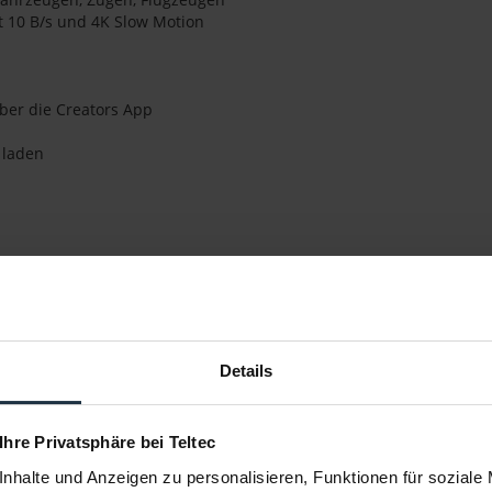
 10 B/s und 4K Slow Motion
über die Creators App
 laden
Details
 Ihre Privatsphäre bei Teltec
rs (muss zum Zeitpunkt des Verkaufs bewertet werden), mindeste
nhalte und Anzeigen zu personalisieren, Funktionen für soziale
-Schutz abschließen.