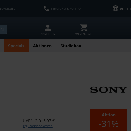
HLUNGSZIEL
BERATUNG & KONTAKT
DE
| EN
EN
ANMELDEN
WARENKORB
Specials
Aktionen
Studiobau
Aktion
-31%
UVP*: 2.015,97 €
zzgl. Versandkosten