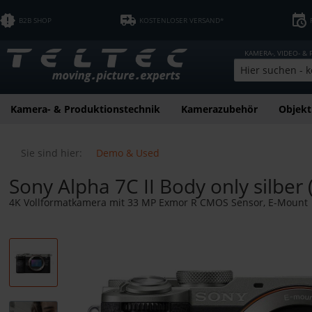
B2B SHOP
KOSTENLOSER VERSAND*
KAMERA-, VIDEO- &
Kamera- & Produktionstechnik
Kamerazubehör
Objekt
Sie sind hier:
Demo & Used
Sony Alpha 7C II Body only silbe
4K Vollformatkamera mit 33 MP Exmor R CMOS Sensor, E-Mount