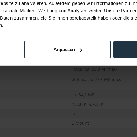
Website zu analysieren. Außerdem geben wir Informationen zu I
r soziale Medien, Werbung und Analysen weiter. Unsere Partner
 Daten zusammen, die Sie ihnen bereitgestellt haben oder die s
n.
Anpassen
Exmor R CMOS 35-mm-Vollformat
Fotos: ca. 33,0 MP max.
Videos: ca. 27,6 MP max.
ca. 34,1 MP
2.500 K–9.900 K
Ja
E-Mount