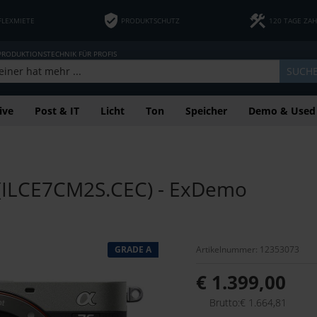
FLEXMIETE
PRODUKTSCHUTZ
120 TAGE ZA
 PRODUKTIONSTECHNIK FÜR PROFIS
SUCH
ive
Post & IT
Licht
Ton
Speicher
Demo & Used
r (ILCE7CM2S.CEC) - ExDemo
GRADE A
Artikelnummer: 12353073
€ 1.399,00
Brutto:€ 1.664,81