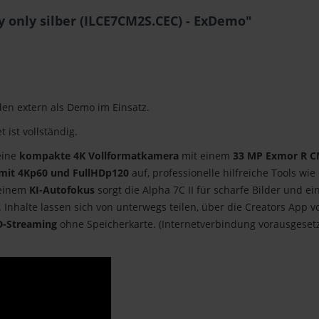
 only silber (ILCE7CM2S.CEC) - ExDemo"
en extern als Demo im Einsatz.
 ist vollständig.
eine
kompakte 4K Vollformatkamera
mit einem
33 MP Exmor R C
mit 4Kp60 und FullHDp120
auf, professionelle hilfreiche Tools wie
 einem
KI-Autofokus
sorgt die Alpha 7C II für scharfe Bilder und e
 Inhalte lassen sich von unterwegs teilen, über die Creators App 
HD-Streaming
ohne Speicherkarte. (Internetverbindung vorausgeset