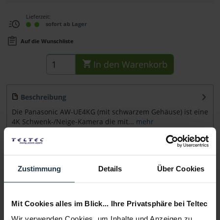
Lieferzeit:
sofort ab Lager
Auf die Wunschliste
In den
Warenkorb
Beschreibung
Die Panasonic AW-UE4KG (mit schwarzem Gehäuse) ist eine
4K Schwenk-/Neige-Kamera die mit...
mehr
Zubehör
31
Zubehör und Empfehlungen
Zustimmung
Details
Über Cookies
Beratung
Mit Cookies alles im Blick... Ihre Privatsphäre bei Teltec
Medien
Wir verwenden Cookies, um Inhalte und Anzeigen zu