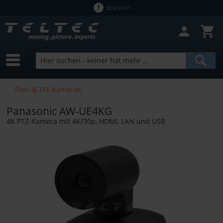
B2B SHOP
Filter schließen
Sofort lieferbar
Hersteller
Panasonic
Preis
Pan- & Tilt-Kameras
Bundle Products
Panasonic AW-UE4KG
von
0,01 €
bis
246892,00 €
4K PTZ-Kamera mit 4K/30p, HDMI, LAN und USB