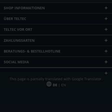
SHOP INFORMATIONEN
ÜBER TELTEC
TELTEC VOR ORT
ZAHLUNGSARTEN
BERATUNGS- & BESTELLHOTLINE
SOCIAL MEDIA
This page is partially translated with Google Translator.
DE
| EN
* zzgl. Versandkosten
Unser Angebot richtet sich an gewerbliche Kunden, Selbständige und
Freiberufler. Das Angebot ist freibleibend. Irrtümer und Änderungen
vorbehalten. Alle Preise in Euro und zzgl. der gesetzlich gültigen
Mehrwertsteuer & Versandkosten.
*Leasingpreis bei 48 Mon.