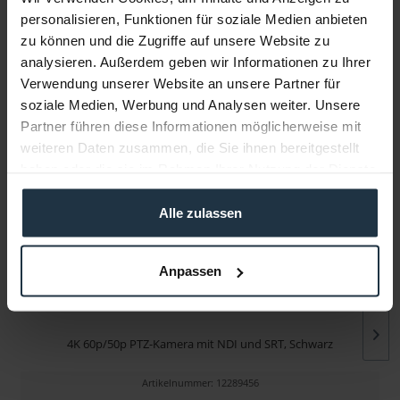
personalisieren, Funktionen für soziale Medien anbieten
zu können und die Zugriffe auf unsere Website zu
Infos zu Hersteller & Produktsicherheit
analysieren. Außerdem geben wir Informationen zu Ihrer
Folgende Infos zum Hersteller sind verfübar......
mehr
Verwendung unserer Website an unsere Partner für
soziale Medien, Werbung und Analysen weiter. Unsere
Partner führen diese Informationen möglicherweise mit
Weitere Artikel von Panasonic ansehen
weiteren Daten zusammen, die Sie ihnen bereitgestellt
haben oder die sie im Rahmen Ihrer Nutzung der Dienste
0% AKTION
gesammelt haben.
Alle zulassen
Anpassen
Panasonic AW-UE100K
4K 60p/50p PTZ-Kamera mit NDI und SRT, Schwarz
Artikelnummer: 12289456