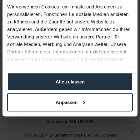
Wir verwenden Cookies, um Inhalte und Anzeigen zu
Medien
personalisieren, Funktionen für soziale Medien anbieten
zu können und die Zugriffe auf unsere Website zu
analysieren. Außerdem geben wir Informationen zu Ihrer
Infos zu Hersteller & Produktsicherheit
Verwendung unserer Website an unsere Partner für
Folgende Infos zum Hersteller sind verfübar......
mehr
soziale Medien, Werbung und Analysen weiter. Unsere
Partner führen diese Informationen möglicherweise mit
weiteren Daten zusammen, die Sie ihnen bereitgestellt
Weitere Artikel von Panasonic ansehen
haben oder die sie im Rahmen Ihrer Nutzung der Dienste
gesammelt haben.
0% AKTION
Alle zulassen
Anpassen
Panasonic AW-UE100K
4K 60p/50p PTZ-Kamera mit NDI und SRT, Schwarz