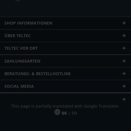
SHOP INFORMATIONEN
ÜBER TELTEC
TELTEC VOR ORT
ZAHLUNGSARTEN
BERATUNGS- & BESTELLHOTLINE
SOCIAL MEDIA
This page is partially translated with Google Translator.
DE
| EN
* zzgl. Versandkosten
Unser Angebot richtet sich an gewerbliche Kunden, Selbständige und
Freiberufler. Das Angebot ist freibleibend. Irrtümer und Änderungen