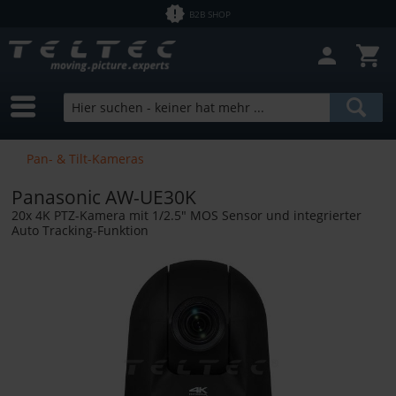
B2B SHOP
Filter schließen
Sofort lieferbar
Hersteller
Progl+Gerlach
Preis
Pan- & Tilt-Kameras
Panasonic AW-UE30K
von
2,50 €
bis
12700,00 €
20x 4K PTZ-Kamera mit 1/2.5" MOS Sensor und integrierter
Auto Tracking-Funktion