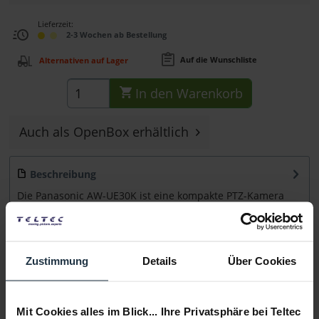
Lieferzeit:
2-3 Wochen ab Bestellung
Auf die Wunschliste
Alternativen auf Lager
In den
Warenkorb
Auch als OpenBox erhältlich
Beschreibung
Die Panasonic AW-UE30K ist eine kompakte PTZ-Kamera
mit einem 1/2.5" MOS Sensor und 20x...
mehr
Zubehör
10
Zustimmung
Details
Über Cookies
Zubehör und Empfehlungen
Beratung
Mit Cookies alles im Blick... Ihre Privatsphäre bei Teltec