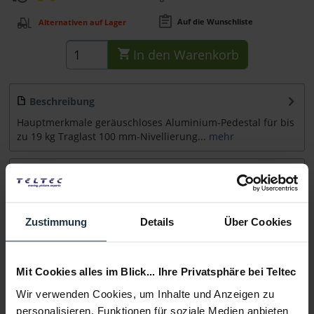
Auf die Wunschliste
Alternativen auf Lager
In den
Warenkorb
Beschreibung
Hauptmerkmale geräuschloses Aluminium-Pedestal für bis
zu 19 kg Traglast 100 mm-Nivellierung...
mehr
Zubehör
6
Zubehör und Empfehlungen
Zustimmung
Details
Über Cookies
Beratung
Mit Cookies alles im Blick... Ihre Privatsphäre bei Teltec
Medien
Wir verwenden Cookies, um Inhalte und Anzeigen zu
personalisieren, Funktionen für soziale Medien anbieten