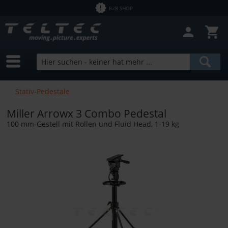
B2B SHOP
Filter schließen
Sofort lieferbar
Hersteller
Miller
Preis
Stativ-Pedestale
Miller Arrowx 3 Combo Pedestal
von
1,43 €
bis
12758,00 €
100 mm-Gestell mit Rollen und Fluid Head, 1-19 kg