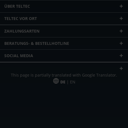
ÜBER TELTEC
TELTEC VOR ORT
ZAHLUNGSARTEN
BERATUNGS- & BESTELLHOTLINE
SOCIAL MEDIA
This page is partially translated with Google Translator.
DE
| EN
* zzgl. Versandkosten
Unser Angebot richtet sich an gewerbliche Kunden, Selbständige und
Freiberufler. Das Angebot ist freibleibend. Irrtümer und Änderungen
vorbehalten. Alle Preise in Euro und zzgl. der gesetzlich gültigen
Mehrwertsteuer & Versandkosten.
*Leasingpreis bei 48 Mon.
*Leasingpreis bei 48 Mon.
VPE = Verpackungseinheit
UVP = unverbindliche Preisempfehlung des Herstellers (Nettopreis)