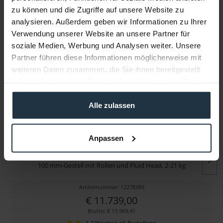
Infos zu Hersteller & Produktsicherheit
zu können und die Zugriffe auf unsere Website zu
Folgende Infos zum Hersteller sind verfübar......
mehr
analysieren. Außerdem geben wir Informationen zu Ihrer
Verwendung unserer Website an unsere Partner für
soziale Medien, Werbung und Analysen weiter. Unsere
Weitere Artikel von Miller ansehen
Partner führen diese Informationen möglicherweise mit
weiteren Daten zusammen, die Sie ihnen bereitgestellt
haben oder die sie im Rahmen Ihrer Nutzung der Dienste
gesammelt haben.
Alle zulassen
Anpassen
Miller Arrowx 5 Combo Live 30 Pedestal
100 mm-Gestell mit Rollen und Fluid Head, 2-21 kg
Artikelnummer: 12278389
€ 11.739,00
Brutto: € 13.969,41
1-2 Wochen ab Bestellung