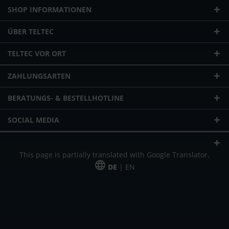
SHOP INFORMATIONEN
ÜBER TELTEC
TELTEC VOR ORT
ZAHLUNGSARTEN
BERATUNGS- & BESTELLHOTLINE
SOCIAL MEDIA
This page is partially translated with Google Translator.
DE
| EN
* zzgl. Versandkosten
Unser Angebot richtet sich an gewerbliche Kunden, Selbständige und
Freiberufler. Das Angebot ist freibleibend. Irrtümer und Änderungen
vorbehalten. Alle Preise in Euro und zzgl. der gesetzlich gültigen
Mehrwertsteuer & Versandkosten.
*Leasingpreis bei 48 Mon.