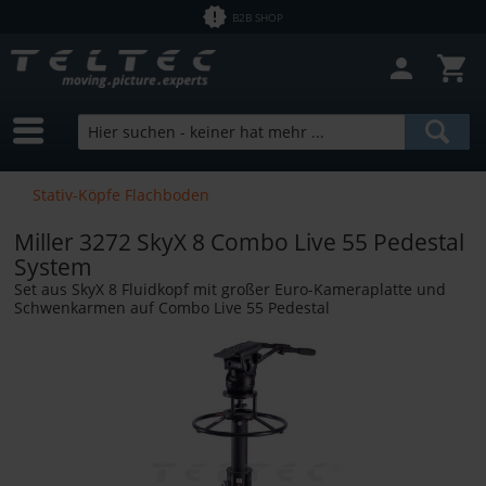
B2B SHOP
Filter schließen
Sofort lieferbar
Hersteller
Miller
Preis
Stativ-Köpfe Flachboden
Miller 3272 SkyX 8 Combo Live 55 Pedestal
von
1,43 €
bis
12758,00 €
System
Set aus SkyX 8 Fluidkopf mit großer Euro-Kameraplatte und
Schwenkarmen auf Combo Live 55 Pedestal