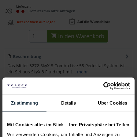
Lieferzeit:
Liefertermin bitte anfragen
Auf die Wunschliste
Alternativen auf Lager
In den
Warenkorb
Beschreibung
Das Miller 3272 SkyX 8 Combo Live 55 Pedestal System ist
ein Set aus SkyX 8 Fluidkopf mit...
mehr
Zubehör
1
Zubehör und Empfehlungen
Zustimmung
Details
Über Cookies
Beratung
Mit Cookies alles im Blick... Ihre Privatsphäre bei Teltec
Medien
Wir verwenden Cookies, um Inhalte und Anzeigen zu