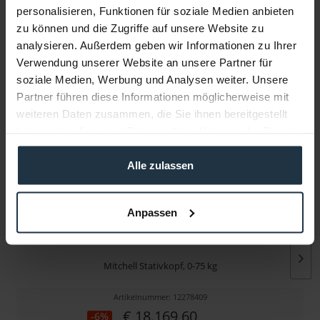
personalisieren, Funktionen für soziale Medien anbieten
zu können und die Zugriffe auf unsere Website zu
Infos zu Hersteller & Produktsicherheit
analysieren. Außerdem geben wir Informationen zu Ihrer
Folgende Infos zum Hersteller sind verfübar......
mehr
Verwendung unserer Website an unsere Partner für
soziale Medien, Werbung und Analysen weiter. Unsere
Partner führen diese Informationen möglicherweise mit
Weitere Artikel von Miller ansehen
weiteren Daten zusammen, die Sie ihnen bereitgestellt
haben oder die sie im Rahmen Ihrer Nutzung der Dienste
gesammelt haben.
Alle zulassen
Anpassen
Miller Skyline 90 Fluid Head
Mitchell Stativkopf, 0-75 kg
Artikelnummer: 12278409
€ 18.169,60
-6%