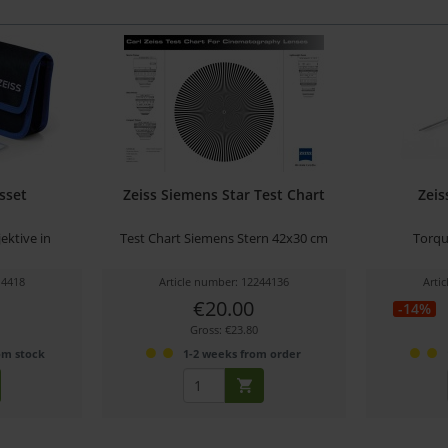
sset
Zeiss Siemens Star Test Chart
Zeis
ektive in
Test Chart Siemens Stern 42x30 cm
Torq
14418
Article number: 12244136
Arti
€20.00
-14%
Gross: €23.80
om stock
1-2 weeks from order