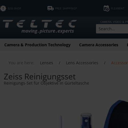
B2B SHOP
FREE SHIPPING*
FLEXRENT
CAMERA, VIDEO & 
Camera & Production Technology
Camera Accessories
You are here:
Lenses
/
Lens Accessories
/
Accessor
Zeiss Reinigungsset
Reinigungs-Set für Objektive in Gürteltasche