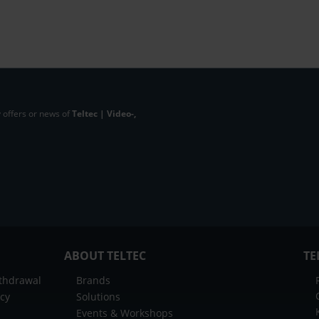
 offers or news of
Teltec | Video-,
ABOUT TELTEC
TE
ithdrawal
Brands
icy
Solutions
Events & Workshops