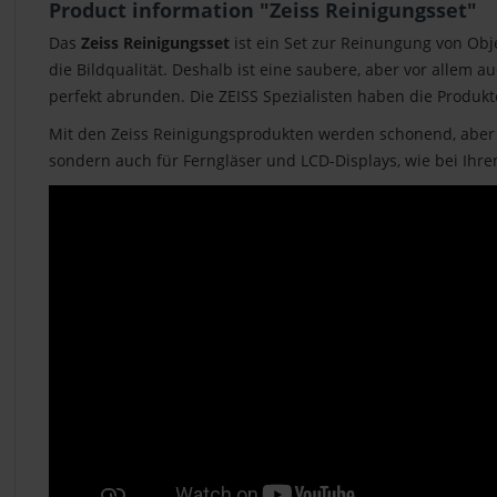
Product information "Zeiss Reinigungsset"
Das
Zeiss Reinigungsset
ist ein Set zur Reinungung von Obj
die Bildqualität. Deshalb ist eine saubere, aber vor allem a
perfekt abrunden. Die ZEISS Spezialisten haben die Produk
Mit den Zeiss Reinigungsprodukten werden schonend, aber wi
sondern auch für Ferngläser und LCD-Displays, wie bei Ih