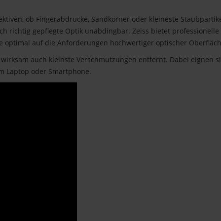
ektiven, ob Fingerabdrücke, Sandkörner oder kleineste Staubpartik
uch richtig gepflegte Optik unabdingbar. Zeiss bietet professionell
te optimal auf die Anforderungen hochwertiger optischer Oberflä
rksam auch kleinste Verschmutzungen entfernt. Dabei eignen sie si
rem Laptop oder Smartphone.