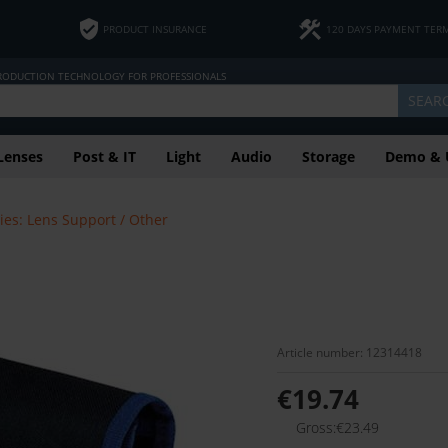
PRODUCT INSURANCE
120 DAYS PAYMENT TER
PRODUCTION TECHNOLOGY FOR PROFESSIONALS
SEAR
Lenses
Post & IT
Light
Audio
Storage
Demo & 
ies: Lens Support / Other
Article number: 12314418
€19.74
Gross:€23.49