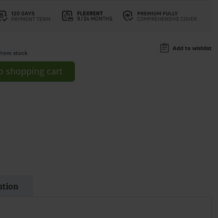
Add to wishlist
from stock
o
shopping cart
ation