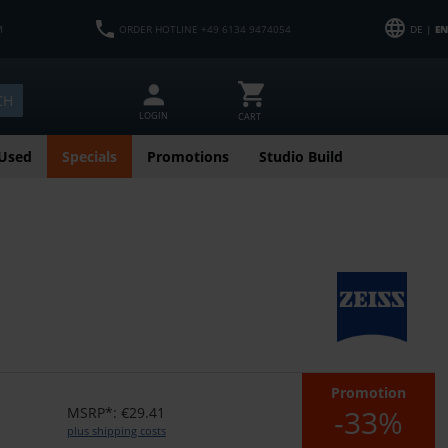
M
ORDER HOTLINE +49 6134 9474054
DE |
EN
CH
LOGIN
CART
Used
Specials
Promotions
Studio Build
Promotion
-33%
MSRP*: €29.41
plus shipping costs