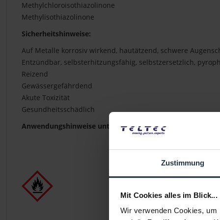
Methylchloroisothiazolinone
Methylisothiazolinone
Sicherheitshinweise:
Auf Metalle korrosiv wirkend, hautätzend, schwere Augens
Entzündbar, selbsterhitzungsfähig, selbstzersetzlich, pyrop
Reizend
Gewässergefährdend
Akute Toxizität
Gesundheitsschädlich
Anwendungshinweise unter
:
www.zeiss.de/photo/reinigu
Zustimmung
Mit Cookies alles im Blick...
Wir verwenden Cookies, um I