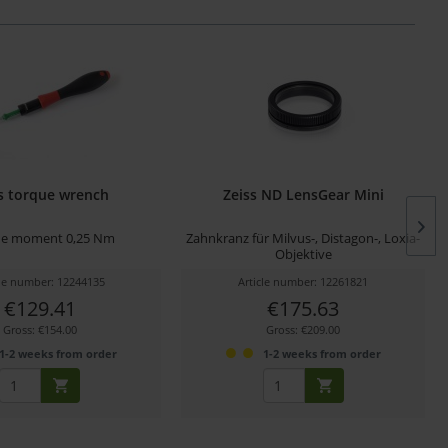
s torque wrench
Zeiss ND LensGear Mini
ue moment 0,25 Nm
Zahnkranz für Milvus-, Distagon-, Loxia-
Objektive
cle number: 12244135
Article number: 12261821
€129.41
€175.63
Gross: €154.00
Gross: €209.00
1-2 weeks from order
1-2 weeks from order