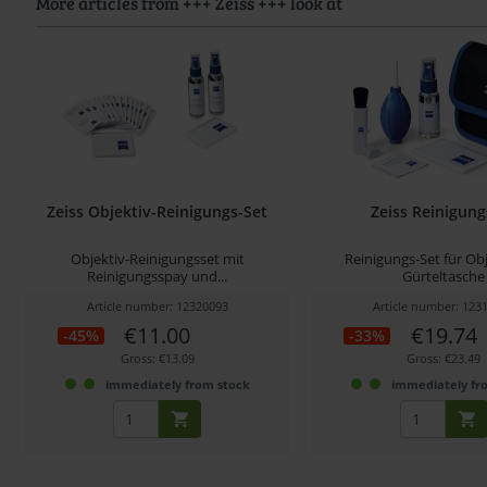
More articles from +++ Zeiss +++ look at
Zeiss Objektiv-Reinigungs-Set
Zeiss Reinigung
Objektiv-Reinigungsset mit
Reinigungs-Set für Obj
Reinigungsspay und...
Gürteltasche
Article number: 12320093
Article number: 123
€11.00
€19.74
-45%
-33%
Gross: €13.09
Gross: €23.49
immediately from stock
immediately fr