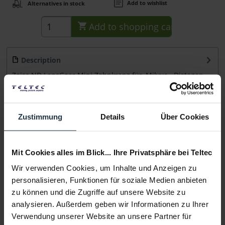
Add to wishlist
Alternatives in stock
Add to
shopping cart
Description
Zeiss ND LensGear Mini Zahnkranz für, Milvus-, Distagon-,
Loxia-Objektive Passend für...
more
Consultation
Zustimmung
Details
Über Cookies
Media
Mit Cookies alles im Blick... Ihre Privatsphäre bei Teltec
Wir verwenden Cookies, um Inhalte und Anzeigen zu
Manufacturer & Product Safety Information
personalisieren, Funktionen für soziale Medien anbieten
Folgende Infos zum Hersteller sind verfübar......
more
zu können und die Zugriffe auf unsere Website zu
analysieren. Außerdem geben wir Informationen zu Ihrer
Verwendung unserer Website an unsere Partner für
More articles from +++ Zeiss +++ look at