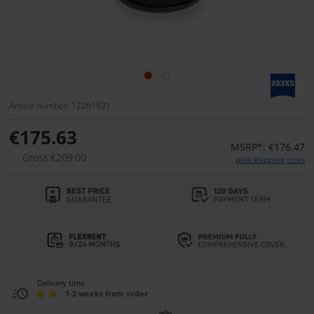
Article number: 12261821
€175.63
MSRP*: €176.47
Gross:€209.00
plus shipping costs
Delivery time:
1-2 weeks from order