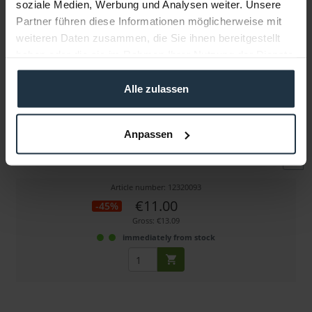
soziale Medien, Werbung und Analysen weiter. Unsere
Partner führen diese Informationen möglicherweise mit
weiteren Daten zusammen, die Sie ihnen bereitgestellt
haben oder die sie im Rahmen Ihrer Nutzung der Dienste
gesammelt haben.
Alle zulassen
Zeiss Objektiv-Reinigungs-Set
Anpassen
Objektiv-Reinigungsset mit Reinigungsspay und...
Article number: 12320093
€11.00
-45%
Gross: €13.09
immediately from stock