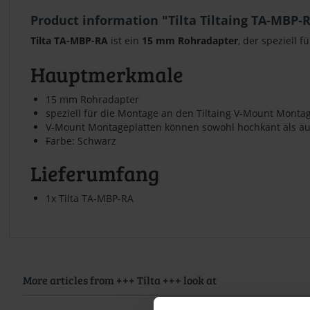
Product information "Tilta Tiltaing TA-MBP-
Tilta TA-MBP-RA
ist ein
15 mm Rohradapter
, der speziell 
Hauptmerkmale
15 mm Rohradapter
speziell für die Montage an den Tiltaing V-Mount Montag
V-Mount Montageplatten können sowohl hochkant als auc
Farbe: Schwarz
Lieferumfang
1x Tilta TA-MBP-RA
More articles from +++ Tilta +++ look at