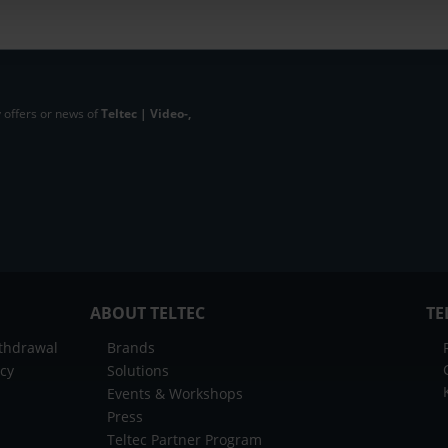
 offers or news of
Teltec | Video-,
ABOUT TELTEC
TE
ithdrawal
Brands
icy
Solutions
Events & Workshops
Press
Teltec Partner Program