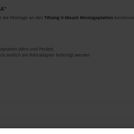
RA"
für die Montage an den
Tiltaing V-Mount Montageplatten
konstruier
eplatten (Mini und Pocket)
h seitlich am Rohradapter befestigt werden