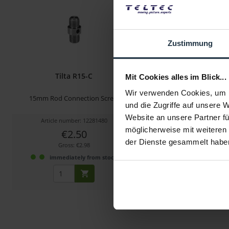
Zustimmung
Tilta R15-C
Tilta TA-15RH-NATO-
Mit Cookies alles im Blick...
Holder to NATO
Wir verwenden Cookies, um I
15mm Rod Connection Screw
zur Montage von NATO
und die Zugriffe auf unsere 
Zubehör auf 15-m
Website an unsere Partner fü
Article number: 12281480
Article number: 123
möglicherweise mit weiteren
€2.50
€9.00
der Dienste gesammelt habe
Gross: €2.98
Gross: €10.71
immediately from stock
4 weeks from