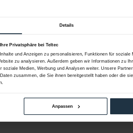
Details
B 15mm Rod
Tilta ES-T20-SRH 15mm Single Rod
 Ihre Privatsphäre bei Teltec
...
Holder für...
nhalte und Anzeigen zu personalisieren, Funktionen für soziale
-basiertem
15mm Rohrhalterung
Objektiv
Website zu analysieren. Außerdem geben wir Informationen zu I
m-Rods
r soziale Medien, Werbung und Analysen weiter. Unsere Partner
17657
Article number: 12295249
Arti
 Daten zusammen, die Sie ihnen bereitgestellt haben oder die s
€29.85
-10%
n.
Gross: €35.52
 order
4 weeks from order
Anpassen