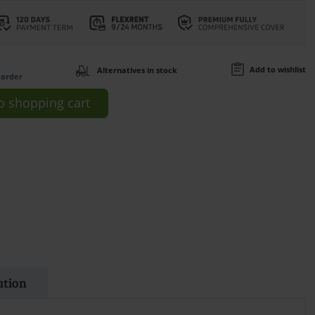
Add to wishlist
Alternatives in stock
 order
o
shopping cart
ation