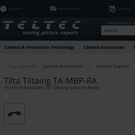
B2B SHOP
FREE SHIPPING*
FLEXRENT
CAMERA, VIDEO & 
Camera & Production Technology
Camera Accessories
You are here:
Camera Accessories
/
Camera Support
Tilta Tiltaing TA-MBP-RA
15 mm Rohradapter für Tiltaing V-Mount Platte