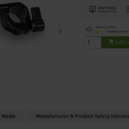
Delivery time:
4 weeks from
Add t
Media
Manufacturer & Product Safety Inform