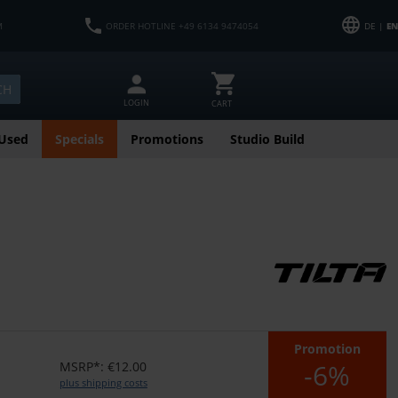
M
ORDER HOTLINE +49 6134 9474054
DE |
EN
CH
LOGIN
CART
Used
Specials
Promotions
Studio Build
Promotion
-6%
MSRP*: €12.00
plus shipping costs