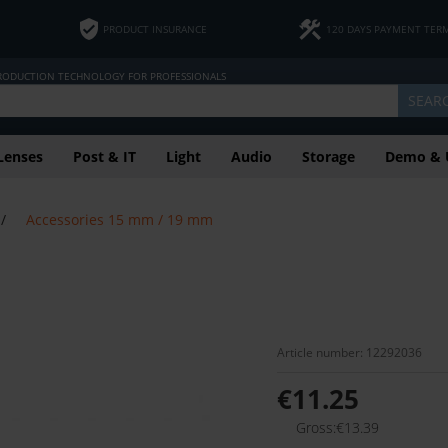
PRODUCT INSURANCE
120 DAYS PAYMENT TER
PRODUCTION TECHNOLOGY FOR PROFESSIONALS
SEAR
Lenses
Post & IT
Light
Audio
Storage
Demo & 
/
Accessories 15 mm / 19 mm
Article number: 12292036
€11.25
Gross:€13.39