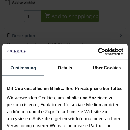
Add to wishlist
Add to
shopping cart
Description
Hauptmerkmale für DSLR Objektive mit einem
Durchmesser von 75,0 bis 77,0 mm ermöglicht eine...
more
Consultation
Zustimmung
Details
Über Cookies
Media
Mit Cookies alles im Blick... Ihre Privatsphäre bei Teltec
Wir verwenden Cookies, um Inhalte und Anzeigen zu
Manufacturer & Product Safety Information
personalisieren, Funktionen für soziale Medien anbieten
Folgende Infos zum Hersteller sind verfübar......
more
zu können und die Zugriffe auf unsere Website zu
analysieren. Außerdem geben wir Informationen zu Ihrer
Verwendung unserer Website an unsere Partner für
More articles from +++ Tilta +++ look at