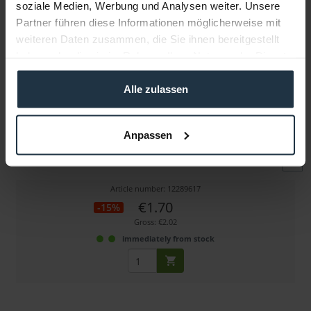
soziale Medien, Werbung und Analysen weiter. Unsere
Partner führen diese Informationen möglicherweise mit
weiteren Daten zusammen, die Sie ihnen bereitgestellt
haben oder die sie im Rahmen Ihrer Nutzung der Dienste
gesammelt haben.
Alle zulassen
Tilta TA-FGR-5961 Focus Gear Ring 59,0 - 61,0 mm
Anpassen
Durchgehender Fokusring-Adapter für DSLR Objektive
Article number: 12289617
€1.70
-15%
Gross: €2.02
immediately from stock