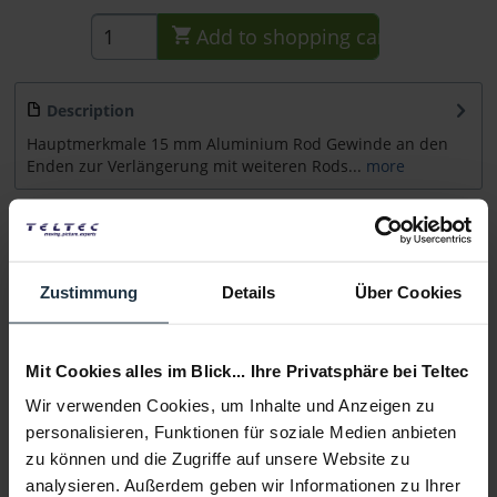
Add to
shopping cart
Description
Hauptmerkmale 15 mm Aluminium Rod Gewinde an den
Enden zur Verlängerung mit weiteren Rods...
more
Accessories
1
Accessories and recommendations
Zustimmung
Details
Über Cookies
Consultation
Mit Cookies alles im Blick... Ihre Privatsphäre bei Teltec
Media
Wir verwenden Cookies, um Inhalte und Anzeigen zu
personalisieren, Funktionen für soziale Medien anbieten
Manufacturer & Product Safety Information
zu können und die Zugriffe auf unsere Website zu
Folgende Infos zum Hersteller sind verfübar......
more
analysieren. Außerdem geben wir Informationen zu Ihrer