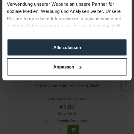
Verwendung unserer Website an unsere Partner für
soziale Medien, Werbung und Analysen weiter. Unsere
More articles from +++ Tilta +++ look at
Partner führen diese Informationen möglicherweise mit
weiteren Daten zusammen, die Sie ihnen bereitgestellt
haben oder die sie im Rahmen Ihrer Nutzung der Dienste
gesammelt haben.
Alle zulassen
Anpassen
Tilta R15-100-B
15 mm Aluminium Rod, 10 cm, black
Article number: 12281469
€5.87
Gross: €6.99
4 weeks from order