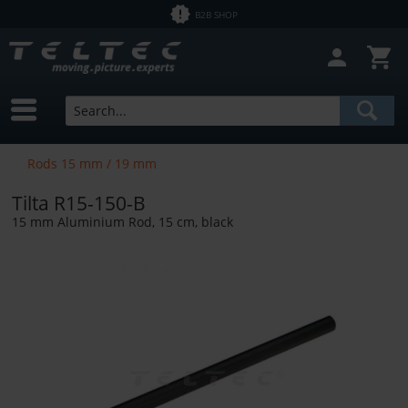
B2B SHOP
Close filter
In Stock
Brands
Tilta
Price
Rods 15 mm / 19 mm
Tilta R15-150-B
from
€1.43
to
€12758.00
15 mm Aluminium Rod, 15 cm, black