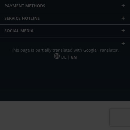
PAYMENT METHODS
SERVICE HOTLINE
SOCIAL MEDIA
This page is partially translated with Google Translator.
DE |
EN
* plus shipping cost
Our offer is addressed to commercial customers, self-employed and
freelancers. The offer is non-binding. Mistakes and changes reserved. All prices
in Euro and plus the legally valid VAT & shipping costs.
*Leasing price at 48 Mon.
*Leasing price at 48 Mon.
PU = Packaging unit
MSRP = manufacturer's suggested retail price