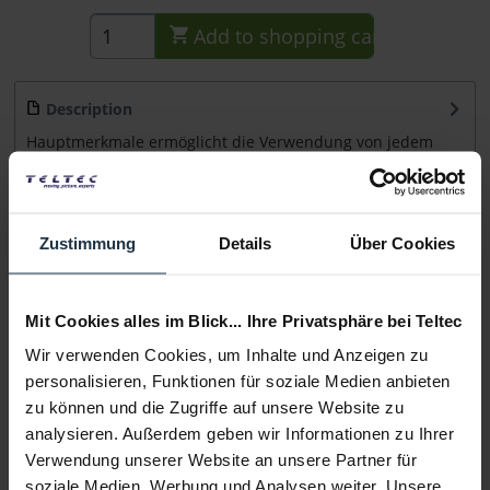
Add to
shopping cart
Description
Hauptmerkmale ermöglicht die Verwendung von jedem
Tilta Follow Focus für Objektive mit einem...
more
Consultation
Zustimmung
Details
Über Cookies
Media
Mit Cookies alles im Blick... Ihre Privatsphäre bei Teltec
Wir verwenden Cookies, um Inhalte und Anzeigen zu
Manufacturer & Product Safety Information
personalisieren, Funktionen für soziale Medien anbieten
Folgende Infos zum Hersteller sind verfübar......
more
zu können und die Zugriffe auf unsere Website zu
analysieren. Außerdem geben wir Informationen zu Ihrer
More articles from +++ Tilta +++ look at
Verwendung unserer Website an unsere Partner für
soziale Medien, Werbung und Analysen weiter. Unsere