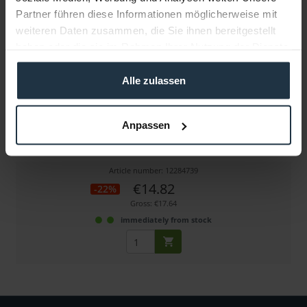
Partner führen diese Informationen möglicherweise mit
weiteren Daten zusammen, die Sie ihnen bereitgestellt
haben oder die sie im Rahmen Ihrer Nutzung der Dienste
gesammelt haben.
Alle zulassen
Tilta WLC-T04-PC
Anpassen
Micro USB to Micro USB Nano Motor Power Cable
Article number: 12284739
€14.82
-22%
Gross: €17.64
immediately from stock