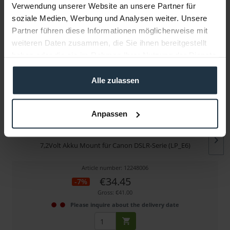
Verwendung unserer Website an unsere Partner für
soziale Medien, Werbung und Analysen weiter. Unsere
More articles from +++ Swit +++ look at
Partner führen diese Informationen möglicherweise mit
weiteren Daten zusammen, die Sie ihnen bereitgestellt
haben oder die sie im Rahmen Ihrer Nutzung der Dienste
gesammelt haben.
Alle zulassen
Anpassen
Swit S-7004E
7,2Volt Akku Mount für Canon DSLR-Serie (LP_E6)
Article number: 12248006
€34.45
-7%
Gross: €41.00
Please inquire about the delivery date