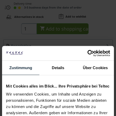
Delivery time:
3-5 business days from the date of order
Add to wishlist
Alternatives in stock
Add to
shopping cart
Description
Schnellwechsel-Akku-Platte, ohne Werkzeug montierbar.
Passend für: S-2040 LED-Leuchte und alle...
more
Zustimmung
Details
Über Cookies
Consultation
Mit Cookies alles im Blick... Ihre Privatsphäre bei Teltec
Media
Wir verwenden Cookies, um Inhalte und Anzeigen zu
personalisieren, Funktionen für soziale Medien anbieten
Manufacturer & Product Safety Information
zu können und die Zugriffe auf unsere Website zu
Folgende Infos zum Hersteller sind verfübar......
more
analysieren. Außerdem geben wir Informationen zu Ihrer