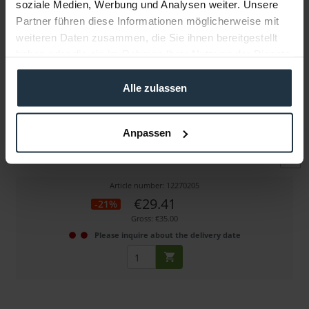
soziale Medien, Werbung und Analysen weiter. Unsere
Partner führen diese Informationen möglicherweise mit
weiteren Daten zusammen, die Sie ihnen bereitgestellt
haben oder die sie im Rahmen Ihrer Nutzung der Dienste
gesammelt haben.
Alle zulassen
Swit S-7006E
Anpassen
Akkumount für Canon LP-E 6 Akkus an S-1073F
Article number: 12270205
€29.41
-21%
Gross: €35.00
Please inquire about the delivery date