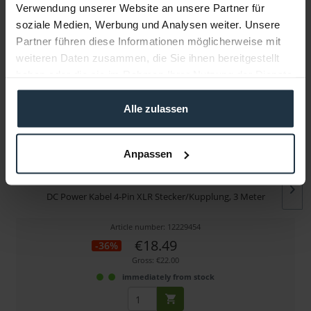
Verwendung unserer Website an unsere Partner für
soziale Medien, Werbung und Analysen weiter. Unsere
More articles from +++ Swit +++ look at
Partner führen diese Informationen möglicherweise mit
weiteren Daten zusammen, die Sie ihnen bereitgestellt
haben oder die sie im Rahmen Ihrer Nutzung der Dienste
gesammelt haben.
Alle zulassen
Anpassen
Swit S-7102
DC Power Kabel 4-Pin XLR Stecker/Kupplung, 3 Meter
Article number: 12229454
€18.49
-36%
Gross: €22.00
immediately from stock