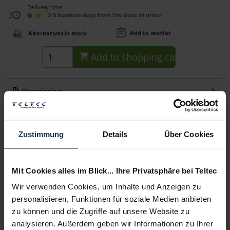
Delivery time:
3-5 business days from the date of order
Add to wishlist
Alternatives in stock
Add to
shopping cart
Description
S-7108 ist ein DC-Kabel mit 5,5 mm Pol-Stecker an beiden
Enden. Die Kabellänge beträgt 1 Meter.
more
Zustimmung
Details
Über Cookies
Consultation
Mit Cookies alles im Blick... Ihre Privatsphäre bei Teltec
Media
Wir verwenden Cookies, um Inhalte und Anzeigen zu
personalisieren, Funktionen für soziale Medien anbieten
Manufacturer & Product Safety Information
zu können und die Zugriffe auf unsere Website zu
Folgende Infos zum Hersteller sind verfübar......
more
analysieren. Außerdem geben wir Informationen zu Ihrer