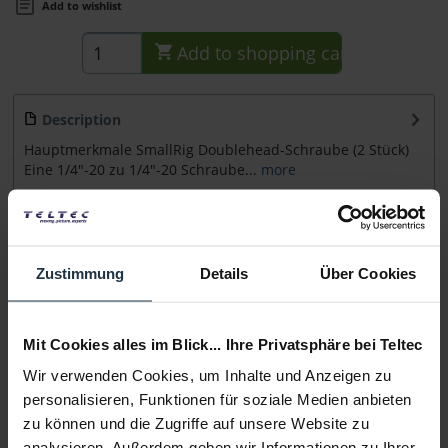
Add to wishlist
Add to
shopping cart
Description
Hauptmerkmale SmallRig Doublehead-Schraube (2 Stück)
Eine 1/4"-20 zu 1/4"-20 Schraube...
more
Accessories
1
Accessories and recommendations
Zustimmung
Details
Über Cookies
Consultation
Mit Cookies alles im Blick... Ihre Privatsphäre bei Teltec
Media
Wir verwenden Cookies, um Inhalte und Anzeigen zu
personalisieren, Funktionen für soziale Medien anbieten
zu können und die Zugriffe auf unsere Website zu
Manufacturer & Product Safety Information
analysieren. Außerdem geben wir Informationen zu Ihrer