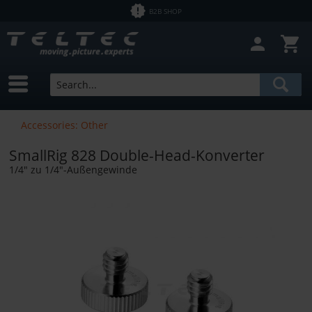
B2B SHOP
Close filter
In Stock
Brands
SmallRig
Price
Accessories: Other
SmallRig 828 Double-Head-Konverter
from
€2.50
to
€12700.00
1/4" zu 1/4"-Außengewinde