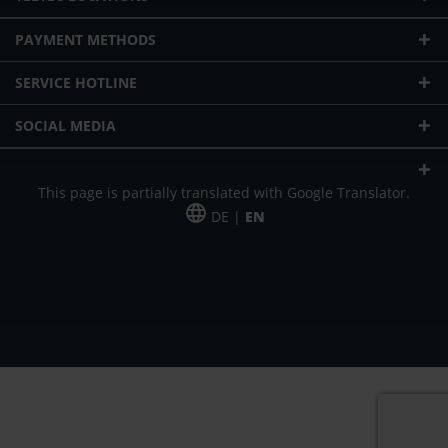
PAYMENT METHODS
SERVICE HOTLINE
SOCIAL MEDIA
This page is partially translated with Google Translator.
DE |
EN
* plus shipping cost
Our offer is addressed to commercial customers, self-employed and
freelancers. The offer is non-binding. Mistakes and changes reserved. All prices
in Euro and plus the legally valid VAT & shipping costs.
*Leasing price at 48 Mon.
*Leasing price at 48 Mon.
PU = Packaging unit
MSRP = manufacturer's suggested retail price