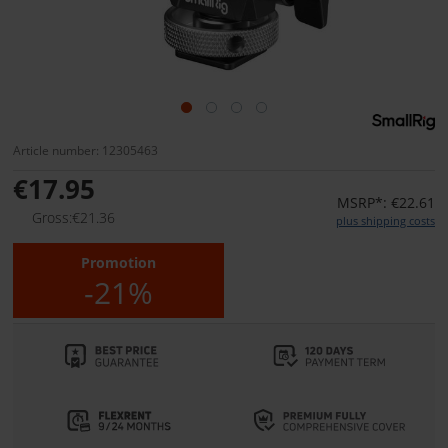
Article number: 12305463
€17.95
MSRP*: €22.61
Gross:€21.36
plus shipping costs
Promotion
-21%