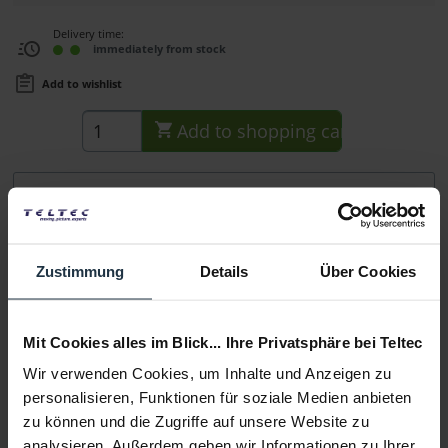
Delivery time:
immediately from stock
Add to wishlist
Add to
shopping cart
Description
Die SmallRig 2905B Halterung ist eine Schwenk- und
Neigungsverstellbare Monitorhalterung mit...
more
Zustimmung
Details
Über Cookies
Consultation
Mit Cookies alles im Blick... Ihre Privatsphäre bei Teltec
Media
Wir verwenden Cookies, um Inhalte und Anzeigen zu
personalisieren, Funktionen für soziale Medien anbieten
zu können und die Zugriffe auf unsere Website zu
Manufacturer & Product Safety Information
analysieren. Außerdem geben wir Informationen zu Ihrer