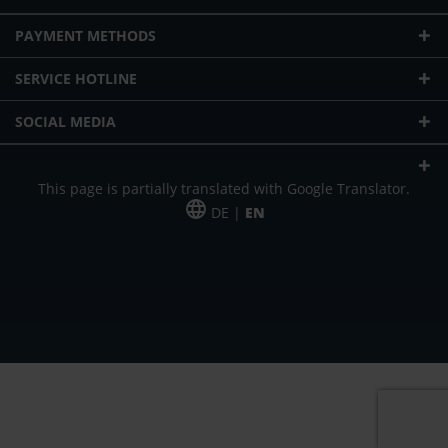
PAYMENT METHODS
SERVICE HOTLINE
SOCIAL MEDIA
This page is partially translated with Google Translator.
DE |
EN
* plus shipping cost
Our offer is addressed to commercial customers, self-employed and
freelancers. The offer is non-binding. Mistakes and changes reserved. All prices
in Euro and plus the legally valid VAT & shipping costs.
*Leasing price at 48 Mon.
*Leasing price at 48 Mon.
PU = Packaging unit
MSRP = manufacturer's suggested retail price