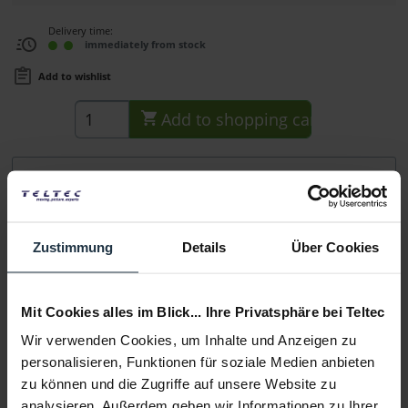
Delivery time:
immediately from stock
Add to wishlist
Add to
shopping cart
Description
Hauptmerkmale Standard V-Mount Battery Plate
kompatibel mit den meisten V-Mount Akkus...
more
Zustimmung
Details
Über Cookies
Consultation
Mit Cookies alles im Blick... Ihre Privatsphäre bei Teltec
Media
Wir verwenden Cookies, um Inhalte und Anzeigen zu
personalisieren, Funktionen für soziale Medien anbieten
zu können und die Zugriffe auf unsere Website zu
Manufacturer & Product Safety Information
analysieren. Außerdem geben wir Informationen zu Ihrer