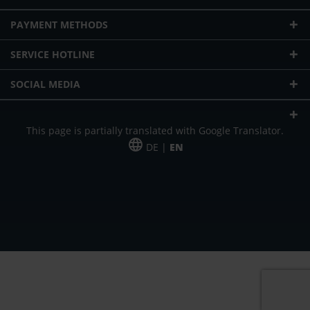
PAYMENT METHODS
SERVICE HOTLINE
SOCIAL MEDIA
This page is partially translated with Google Translator.
DE |
EN
* plus shipping cost
Our offer is addressed to commercial customers, self-employed and
freelancers. The offer is non-binding. Mistakes and changes reserved. All prices
in Euro and plus the legally valid VAT & shipping costs.
*Leasing price at 48 Mon.
*Leasing price at 48 Mon.
PU = Packaging unit
MSRP = manufacturer's suggested retail price