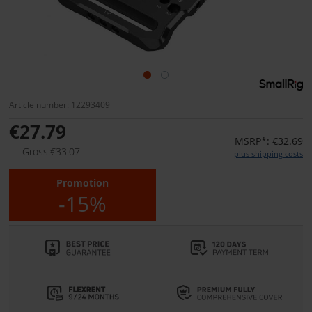
Article number: 12293409
€27.79
MSRP*: €32.69
Gross:€33.07
plus shipping costs
Promotion
-15%