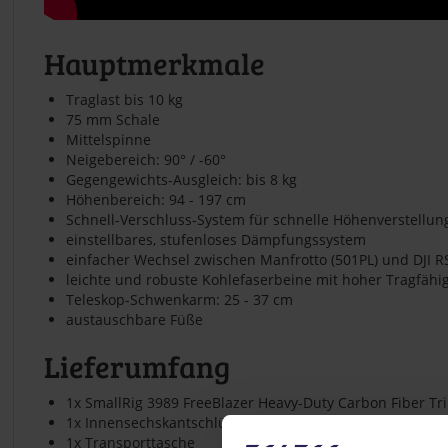
Hauptmerkmale
Traglast bis 10 kg
75 mm Schale
Mittelspinne
Neigebereich: 90° / -60°
Gegengewichts-Ausgleich: bis 8 kg
Höhenbereich: 94 - 197 cm
Schnell-Verschluss-System für schnelle Höhenverstellun
einstellbares, stufenloses Dämpfungssystem
einfacher Wechsel zwischen Manfrotto (501PL) und DJI R
leichte und robuste Kohlefaserbeine mit hoher Tragfähig
Teleskop-Schwenkarm: 25 - 37 cm
austauschbare Füße
Lieferumfang
1x SmallRig 3989 FreeBlazer Heavy-Duty Carbon Fiber Tri
1x Innensechskantschlüssel
1x Transporttasche