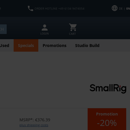
M
ORDER HOTLINE +49 6134 9474054
DE |
EN
CH
LOGIN
CART
Used
Specials
Promotions
Studio Build
Promotion
-20%
MSRP*: €376.39
plus shipping costs