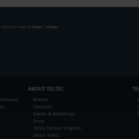
 offers or news of
Teltec | Video-,
ABOUT TELTEC
TE
ithdrawal
Brands
icy
Solutions
Events & Workshops
Press
Teltec Partner Program
About Teltec