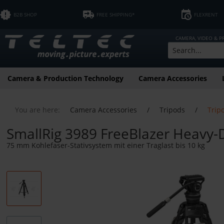
B2B SHOP
FREE SHIPPING*
FLEXRENT
CAMERA, VIDEO & 
Camera & Production Technology
Camera Accessories
You are here:
Camera Accessories
/
Tripods
/
Trip
SmallRig 3989 FreeBlazer Heavy-D
75 mm Kohlefaser-Stativsystem mit einer Traglast bis 10 kg