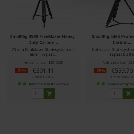
SmallRig 3989 FreeBlazer Heavy-
SmallRig 4465 Profes
Duty Carbon...
Carbon...
75 mm Kohlefaser-Stativsystem mit
Kohlefaser-Stativsystem
einer Traglast...
Traglast bis 8 
Article number: 12310235
Article number: 123
€301.11
€559.70
-20%
-25%
Gross: €358.32
Gross: €666.04
immediately from stock
immediately fr