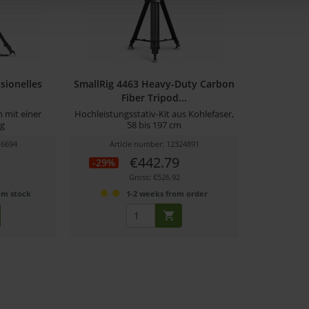
sionelles
SmallRig 4463 Heavy-Duty Carbon
Fiber Tripod...
 mit einer
Hochleistungsstativ-Kit aus Kohlefaser,
kg
58 bis 197 cm
16694
Article number: 12324891
€442.79
-29%
Gross: €526.92
om stock
1-2 weeks from order