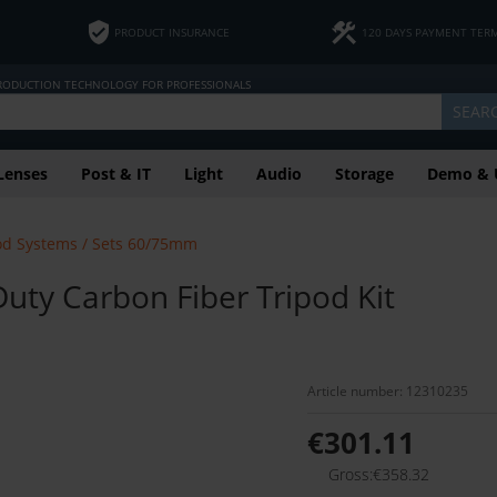
PRODUCT INSURANCE
120 DAYS PAYMENT TER
PRODUCTION TECHNOLOGY FOR PROFESSIONALS
SEAR
Lenses
Post & IT
Light
Audio
Storage
Demo & 
od Systems / Sets 60/75mm
uty Carbon Fiber Tripod Kit
Article number: 12310235
€301.11
Gross:€358.32