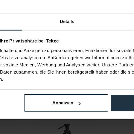
Details
75 mm
bis 10 kg
 Ihre Privatsphäre bei Teltec
bis 8 kg
nhalte und Anzeigen zu personalisieren, Funktionen für soziale
90° / -60°
Website zu analysieren. Außerdem geben wir Informationen zu I
94 - 197 cm
r soziale Medien, Werbung und Analysen weiter. Unsere Partner
990 x 165 x 165 mm
 Daten zusammen, die Sie ihnen bereitgestellt haben oder die s
n.
ca. 5 kg
Anpassen