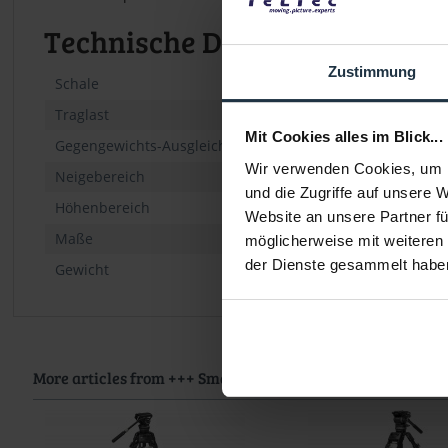
Technische Daten
Zustimmung
Schale
Traglast
Mit Cookies alles im Blick...
Gegengewichts-Ausgleich
Wir verwenden Cookies, um I
Neigebereich
und die Zugriffe auf unsere 
Höhenbereich
Website an unsere Partner fü
Maße
möglicherweise mit weiteren
der Dienste gesammelt habe
Gewicht
More articles from +++ SmallRig +++ look at