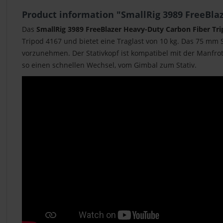
Product information "SmallRig 3989 FreeBlaz
Das
SmallRig 3989 FreeBlazer Heavy-Duty Carbon Fiber Tri
Tripod 4167 und bietet eine Traglast von 10 kg. Das 75 mm 
vorzunehmen. Der Stativkopf ist kompatibel mit der Manfrot
so einen schnellen Wechsel, vom Gimbal zum Stativ.